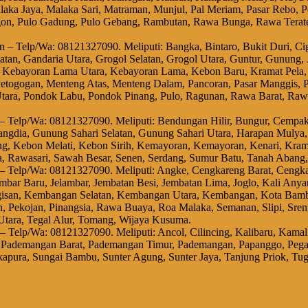
aka Jaya, Malaka Sari, Matraman, Munjul, Pal Meriam, Pasar Rebo, Pe
n, Pulo Gadung, Pulo Gebang, Rambutan, Rawa Bunga, Rawa Terate
n – Telp/Wa: 08121327090. Meliputi: Bangka, Bintaro, Bukit Duri, Cig
elatan, Gandaria Utara, Grogol Selatan, Grogol Utara, Guntur, Gunung,
 Kebayoran Lama Utara, Kebayoran Lama, Kebon Baru, Kramat Pela,
togogan, Menteng Atas, Menteng Dalam, Pancoran, Pasar Manggis, Pa
tara, Pondok Labu, Pondok Pinang, Pulo, Ragunan, Rawa Barat, Rawaj
t – Telp/Wa: 08121327090. Meliputi: Bendungan Hilir, Bungur, Cemp
ondangdia, Gunung Sahari Selatan, Gunung Sahari Utara, Harapan Mul
g, Kebon Melati, Kebon Sirih, Kemayoran, Kemayoran, Kenari, Kram
ra, Rawasari, Sawah Besar, Senen, Serdang, Sumur Batu, Tanah Abang,
t – Telp/Wa: 08121327090. Meliputi: Angke, Cengkareng Barat, Cengk
lambar Baru, Jelambar, Jembatan Besi, Jembatan Lima, Joglo, Kali An
isan, Kembangan Selatan, Kembangan Utara, Kembangan, Kota Bambu
, Pekojan, Pinangsia, Rawa Buaya, Roa Malaka, Semanan, Slipi, Sren
 Utara, Tegal Alur, Tomang, Wijaya Kusuma.
a – Telp/Wa: 08121327090. Meliputi: Ancol, Cilincing, Kalibaru, Ka
 Pademangan Barat, Pademangan Timur, Pademangan, Papanggo, Pegang
apura, Sungai Bambu, Sunter Agung, Sunter Jaya, Tanjung Priok, Tug