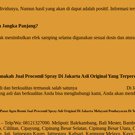
vidunya, Namun hasil yang akan di dapat adalah positif. Informasi ters
m Jangka Panjang?
k menimbulkan efek samping selama digunakan sesuai dosis dan atura
nakah Jual Procomil Spray Di Jakarta Asli Original Yang Terper
 dan berkualitas termasuk salah satunya
Jual Procomil Spray Asli
Di J
ng asli dan berkualitas Anda bisa menghubungi kami, Anda akan menda
usat Agen Resmi Jual Procomil Spray Asli Original Di Jakarta Melayani Pembayaran Di T
r – Telp/Wa: 08121327090. Meliputi: Balekambang, Bali Mester, Bam
, Cililitan, Cipayung, Cipinang Besar Selatan, Cipinang Besar Utara
 Jati, Jatinegara Kaum, Jatinegara, Kalisari, Kampung Melayu, Kayu