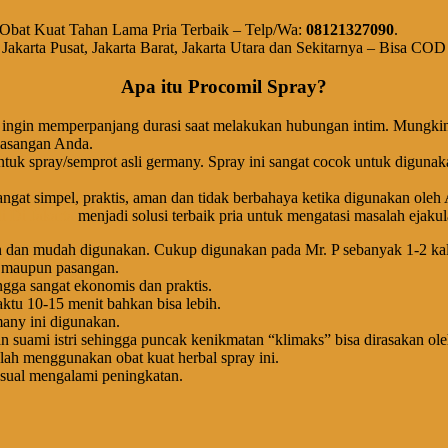
a Obat Kuat Tahan Lama Pria Terbaik – Telp/Wa:
08121327090
.
, Jakarta Pusat, Jakarta Barat, Jakarta Utara dan Sekitarnya – Bisa CO
Apa itu Procomil Spray?
 ingin memperpanjang durasi saat melakukan hubungan intim. Mungkin 
pasangan Anda.
uk spray/semprot asli germany. Spray ini sangat cocok untuk digunakan
angat simpel, praktis, aman dan tidak berbahaya ketika digunakan ole
i Di Jakarta
menjadi solusi terbaik pria untuk mengatasi masalah ejakula
en dan mudah digunakan. Cukup digunakan pada Mr. P sebanyak 1-2 kali
a maupun pasangan.
ngga sangat ekonomis dan praktis.
tu 10-15 menit bahkan bisa lebih.
any ini digunakan.
uami istri sehingga puncak kenikmatan “klimaks” bisa dirasakan oleh
lah menggunakan obat kuat herbal spray ini.
sual mengalami peningkatan.