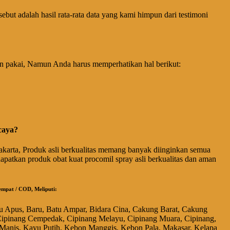
ebut adalah hasil rata-rata data yang kami himpun dari testimoni
n pakai, Namun Anda harus memperhatikan hal berikut:
caya?
akarta, Produk asli berkualitas memang banyak diinginkan semua
patkan produk obat kuat procomil spray asli berkualitas dan aman
empat / COD, Meliputi:
bu Apus, Baru, Batu Ampar, Bidara Cina, Cakung Barat, Cakung
, Cipinang Cempedak, Cipinang Melayu, Cipinang Muara, Cipinang,
 Manis, Kayu Putih, Kebon Manggis, Kebon Pala, Makasar, Kelapa