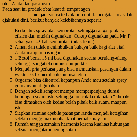
oleh Anda dan pasangan.
Pada saat ini produk obat kuat di tempat agen
Jual Procomil Spray
Asli Di Jakarta
menjadi solusi terbaik pria untuk mengatasi masalah
ejakulasi dini, berikut banyak kelebihannya seperti:
Berbentuk spray atau semprotan sehingga sangat praktis,
efisien dan mudah digunakan. Cukup digunakan pada Mr. P
sebanyak 1-2 kali semprotan (tidak lebih).
Aman dan tidak menimbulkan bahaya baik bagi alat vital
Anda maupun pasangan.
1 Botol berisi 15 ml bisa digunakan secara berulang-ulang
sehingga sangat ekonomis dan praktis.
Menjadi pria perkasa yang bisa memuaskan pasangan dalam
waktu 10-15 menit bahkan bisa lebih.
Orgasme bisa dikontrol kapanpun Anda mau setelah spray
germany ini digunakan.
Dengan sekali semprot mampu memperpanjang durasi
hubungan suami istri sehingga puncak kenikmatan “klimaks”
bisa dirasakan oleh kedua belah pihak baik suami maupun
istri.
Siapkan stamina apabila pasangan Anda menjadi ketagihan
setelah menggunakan obat kuat herbal spray ini.
Rumah tangga semakin harmonis karena kualitas hubungan
seksual mengalami peningkatan.