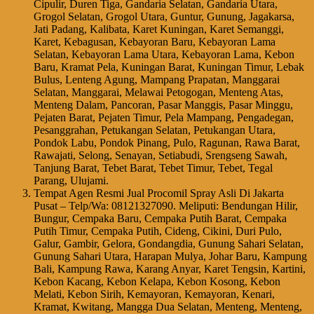
Cipulir, Duren Tiga, Gandaria Selatan, Gandaria Utara,
Grogol Selatan, Grogol Utara, Guntur, Gunung, Jagakarsa,
Jati Padang, Kalibata, Karet Kuningan, Karet Semanggi,
Karet, Kebagusan, Kebayoran Baru, Kebayoran Lama
Selatan, Kebayoran Lama Utara, Kebayoran Lama, Kebon
Baru, Kramat Pela, Kuningan Barat, Kuningan Timur, Lebak
Bulus, Lenteng Agung, Mampang Prapatan, Manggarai
Selatan, Manggarai, Melawai Petogogan, Menteng Atas,
Menteng Dalam, Pancoran, Pasar Manggis, Pasar Minggu,
Pejaten Barat, Pejaten Timur, Pela Mampang, Pengadegan,
Pesanggrahan, Petukangan Selatan, Petukangan Utara,
Pondok Labu, Pondok Pinang, Pulo, Ragunan, Rawa Barat,
Rawajati, Selong, Senayan, Setiabudi, Srengseng Sawah,
Tanjung Barat, Tebet Barat, Tebet Timur, Tebet, Tegal
Parang, Ulujami.
Tempat Agen Resmi Jual Procomil Spray Asli Di Jakarta
Pusat – Telp/Wa: 08121327090. Meliputi: Bendungan Hilir,
Bungur, Cempaka Baru, Cempaka Putih Barat, Cempaka
Putih Timur, Cempaka Putih, Cideng, Cikini, Duri Pulo,
Galur, Gambir, Gelora, Gondangdia, Gunung Sahari Selatan,
Gunung Sahari Utara, Harapan Mulya, Johar Baru, Kampung
Bali, Kampung Rawa, Karang Anyar, Karet Tengsin, Kartini,
Kebon Kacang, Kebon Kelapa, Kebon Kosong, Kebon
Melati, Kebon Sirih, Kemayoran, Kemayoran, Kenari,
Kramat, Kwitang, Mangga Dua Selatan, Menteng, Menteng,