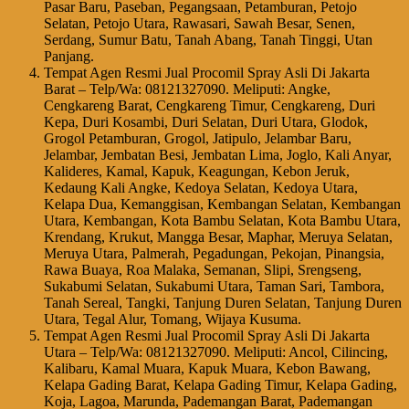
Pasar Baru, Paseban, Pegangsaan, Petamburan, Petojo
Selatan, Petojo Utara, Rawasari, Sawah Besar, Senen,
Serdang, Sumur Batu, Tanah Abang, Tanah Tinggi, Utan
Panjang.
Tempat Agen Resmi Jual Procomil Spray Asli Di Jakarta
Barat – Telp/Wa: 08121327090. Meliputi: Angke,
Cengkareng Barat, Cengkareng Timur, Cengkareng, Duri
Kepa, Duri Kosambi, Duri Selatan, Duri Utara, Glodok,
Grogol Petamburan, Grogol, Jatipulo, Jelambar Baru,
Jelambar, Jembatan Besi, Jembatan Lima, Joglo, Kali Anyar,
Kalideres, Kamal, Kapuk, Keagungan, Kebon Jeruk,
Kedaung Kali Angke, Kedoya Selatan, Kedoya Utara,
Kelapa Dua, Kemanggisan, Kembangan Selatan, Kembangan
Utara, Kembangan, Kota Bambu Selatan, Kota Bambu Utara,
Krendang, Krukut, Mangga Besar, Maphar, Meruya Selatan,
Meruya Utara, Palmerah, Pegadungan, Pekojan, Pinangsia,
Rawa Buaya, Roa Malaka, Semanan, Slipi, Srengseng,
Sukabumi Selatan, Sukabumi Utara, Taman Sari, Tambora,
Tanah Sereal, Tangki, Tanjung Duren Selatan, Tanjung Duren
Utara, Tegal Alur, Tomang, Wijaya Kusuma.
Tempat Agen Resmi Jual Procomil Spray Asli Di Jakarta
Utara – Telp/Wa: 08121327090. Meliputi: Ancol, Cilincing,
Kalibaru, Kamal Muara, Kapuk Muara, Kebon Bawang,
Kelapa Gading Barat, Kelapa Gading Timur, Kelapa Gading,
Koja, Lagoa, Marunda, Pademangan Barat, Pademangan