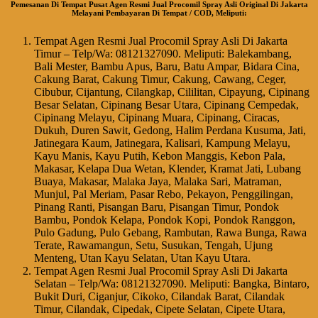
Pemesanan Di Tempat Pusat Agen Resmi Jual Procomil Spray Asli Original Di Jakarta
Melayani Pembayaran Di Tempat / COD, Meliputi:
Tempat Agen Resmi Jual Procomil Spray Asli Di Jakarta
Timur – Telp/Wa: 08121327090. Meliputi: Balekambang,
Bali Mester, Bambu Apus, Baru, Batu Ampar, Bidara Cina,
Cakung Barat, Cakung Timur, Cakung, Cawang, Ceger,
Cibubur, Cijantung, Cilangkap, Cililitan, Cipayung, Cipinang
Besar Selatan, Cipinang Besar Utara, Cipinang Cempedak,
Cipinang Melayu, Cipinang Muara, Cipinang, Ciracas,
Dukuh, Duren Sawit, Gedong, Halim Perdana Kusuma, Jati,
Jatinegara Kaum, Jatinegara, Kalisari, Kampung Melayu,
Kayu Manis, Kayu Putih, Kebon Manggis, Kebon Pala,
Makasar, Kelapa Dua Wetan, Klender, Kramat Jati, Lubang
Buaya, Makasar, Malaka Jaya, Malaka Sari, Matraman,
Munjul, Pal Meriam, Pasar Rebo, Pekayon, Penggilingan,
Pinang Ranti, Pisangan Baru, Pisangan Timur, Pondok
Bambu, Pondok Kelapa, Pondok Kopi, Pondok Ranggon,
Pulo Gadung, Pulo Gebang, Rambutan, Rawa Bunga, Rawa
Terate, Rawamangun, Setu, Susukan, Tengah, Ujung
Menteng, Utan Kayu Selatan, Utan Kayu Utara.
Tempat Agen Resmi Jual Procomil Spray Asli Di Jakarta
Selatan – Telp/Wa: 08121327090. Meliputi: Bangka, Bintaro,
Bukit Duri, Ciganjur, Cikoko, Cilandak Barat, Cilandak
Timur, Cilandak, Cipedak, Cipete Selatan, Cipete Utara,