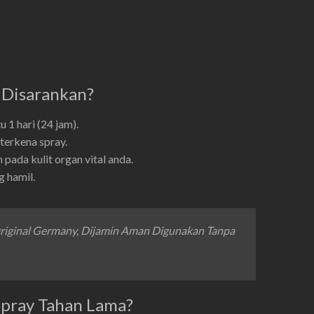
 Disarankan?
 1 hari (24 jam).
terkena spray.
pada kulit organ vital anda.
g hamil.
Original Germany, Dijamin Aman Digunakan Tanpa
pray Tahan Lama?