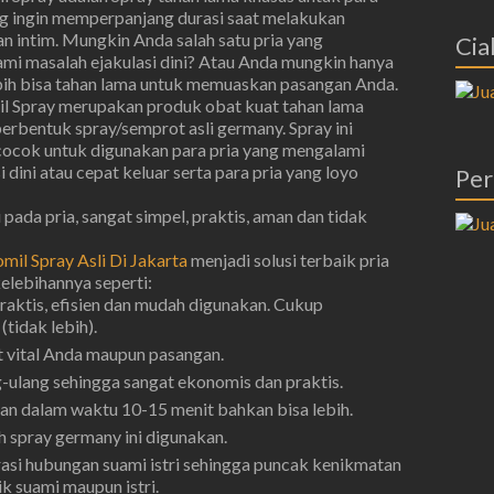
ng ingin memperpanjang durasi saat melakukan
n intim. Mungkin Anda salah satu pria yang
Cial
mi masalah ejakulasi dini? Atau Anda mungkin hanya
ebih bisa tahan lama untuk memuaskan pasangan Anda.
l Spray merupakan produk obat kuat tahan lama
berbentuk spray/semprot asli germany. Spray ini
cocok untuk digunakan para pria yang mengalami
i dini atau cepat keluar serta para pria yang loyo
Per
pada pria, sangat simpel, praktis, aman dan tidak
mil Spray Asli Di Jakarta
menjadi solusi terbaik pria
kelebihannya seperti:
raktis, efisien dan mudah digunakan. Cukup
tidak lebih).
 vital Anda maupun pasangan.
g-ulang sehingga sangat ekonomis dan praktis.
n dalam waktu 10-15 menit bahkan bisa lebih.
 spray germany ini digunakan.
i hubungan suami istri sehingga puncak kenikmatan
k suami maupun istri.