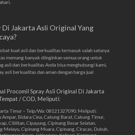
hari.
Di Jakarta Asli Original Yang
caya?
at kuat asli dan berkualitas termasuk salah satunya
litas memang banyak diinginkan semua orang untuk
g asli dan berkualitas Anda bisa menghubungi kami,
 asli berkualitas dan aman dengan harga jual
 Procomil Spray Asli Original Di Jakarta
empat / COD, Meliputi:
karta Timur – Telp/Wa: 08121327090. Meliputi:
 Ampar, Bidara Cina, Cakung Barat, Cakung Timur,
p, Cililitan, Cipayung, Cipinang Besar Selatan,
g Melayu, Cipinang Muara, Cipinang, Ciracas, Dukuh,
Jatinegara Kaum, Jatinegara, Kalisari, Kampung