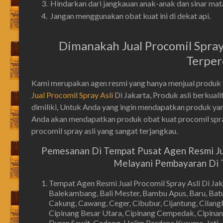
Hindarkan dari jangkauan anak-anak dan sinar mata
Jangan menggunakan obat kuat ini di dekat api.
Dimanakah Jual Procomil Spray 
Terper
Kami merupakan agen resmi yang hanya menjual produk ob
Jual Procomil Spray Asli
Di Jakarta, Produk asli berkua
dimiliki, Untuk Anda yang ingin mendapatkan produk yan
Anda akan mendapatkan produk obat kuat procomil spray
procomil spray asli yang sangat terjangkau.
Pemesanan Di Tempat Pusat Agen Resmi Jual
Melayani Pembayaran Di T
Tempat Agen Resmi Jual Procomil Spray Asli Di Ja
Balekambang, Bali Mester, Bambu Apus, Baru, Batu
Cakung, Cawang, Ceger, Cibubur, Cijantung, Cilangka
Cipinang Besar Utara, Cipinang Cempedak, Cipinan
Duren Sawit, Gedong, Halim Perdana Kusuma, Jati, 