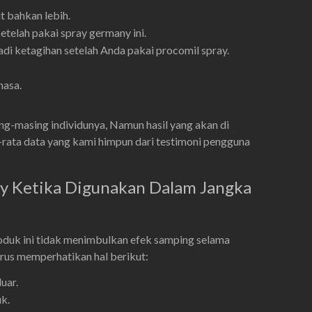
t bahkan lebih.
elah pakai spray germany ini.
di ketagihan setelah Anda pakai procomil spray.
masa.
ng-masing individunya, Namun hasil yang akan di
ta-rata data yang kami himpun dari testimoni pengguna
y Ketika Digunakan Dalam Jangka
duk ini tidak menimbulkan efek samping selama
rus memperhatikan hal berikut:
uar.
k.