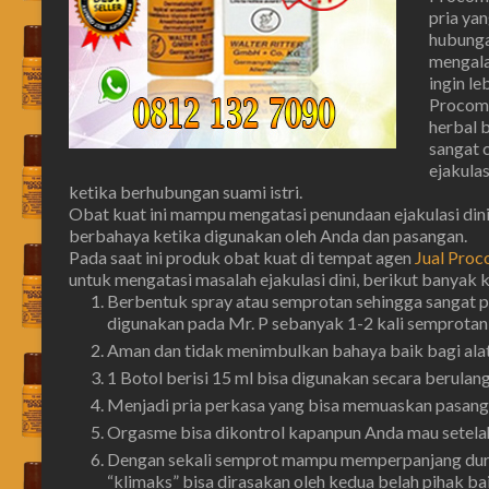
pria ya
hubunga
mengala
ingin l
Procomi
herbal 
sangat 
ejakulas
ketika berhubungan suami istri.
Obat kuat ini mampu mengatasi penundaan ejakulasi dini 
berbahaya ketika digunakan oleh Anda dan pasangan.
Pada saat ini produk obat kuat di tempat agen
Jual Proco
untuk mengatasi masalah ejakulasi dini, berikut banyak 
Berbentuk spray atau semprotan sehingga sangat p
digunakan pada Mr. P sebanyak 1-2 kali semprotan (
Aman dan tidak menimbulkan bahaya baik bagi alat
1 Botol berisi 15 ml bisa digunakan secara berulan
Menjadi pria perkasa yang bisa memuaskan pasanga
Orgasme bisa dikontrol kapanpun Anda mau setelah
Dengan sekali semprot mampu memperpanjang duras
“klimaks” bisa dirasakan oleh kedua belah pihak bai