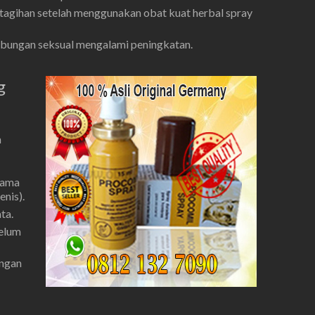
tagihan setelah menggunakan obat kuat herbal spray
ubungan seksual mengalami peningkatan.
g
n
tama
enis).
ta.
belum
ungan