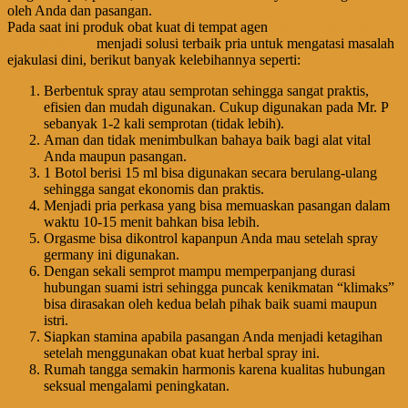
oleh Anda dan pasangan.
Pada saat ini produk obat kuat di tempat agen
Jual Procomil Spray
Asli Di Jakarta
menjadi solusi terbaik pria untuk mengatasi masalah
ejakulasi dini, berikut banyak kelebihannya seperti:
Berbentuk spray atau semprotan sehingga sangat praktis,
efisien dan mudah digunakan. Cukup digunakan pada Mr. P
sebanyak 1-2 kali semprotan (tidak lebih).
Aman dan tidak menimbulkan bahaya baik bagi alat vital
Anda maupun pasangan.
1 Botol berisi 15 ml bisa digunakan secara berulang-ulang
sehingga sangat ekonomis dan praktis.
Menjadi pria perkasa yang bisa memuaskan pasangan dalam
waktu 10-15 menit bahkan bisa lebih.
Orgasme bisa dikontrol kapanpun Anda mau setelah spray
germany ini digunakan.
Dengan sekali semprot mampu memperpanjang durasi
hubungan suami istri sehingga puncak kenikmatan “klimaks”
bisa dirasakan oleh kedua belah pihak baik suami maupun
istri.
Siapkan stamina apabila pasangan Anda menjadi ketagihan
setelah menggunakan obat kuat herbal spray ini.
Rumah tangga semakin harmonis karena kualitas hubungan
seksual mengalami peningkatan.