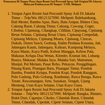
Pemesanan Di Tempat Pusat Agen Resmi Jual Procomil Spray Asli Original Di Jakarta
Melayani Pembayaran Di Tempat / COD, Meliputi:
Tempat Agen Resmi Jual Procomil Spray Asli Di Jakarta
Timur – Telp/Wa: 08121327090. Meliputi: Balekambang,
Bali Mester, Bambu Apus, Baru, Batu Ampar, Bidara Cina,
Cakung Barat, Cakung Timur, Cakung, Cawang, Ceger,
Cibubur, Cijantung, Cilangkap, Cililitan, Cipayung, Cipinang
Besar Selatan, Cipinang Besar Utara, Cipinang Cempedak,
Cipinang Melayu, Cipinang Muara, Cipinang, Ciracas,
Dukuh, Duren Sawit, Gedong, Halim Perdana Kusuma, Jati,
Jatinegara Kaum, Jatinegara, Kalisari, Kampung Melayu,
Kayu Manis, Kayu Putih, Kebon Manggis, Kebon Pala,
Makasar, Kelapa Dua Wetan, Klender, Kramat Jati, Lubang
Buaya, Makasar, Malaka Jaya, Malaka Sari, Matraman,
Munjul, Pal Meriam, Pasar Rebo, Pekayon, Penggilingan,
Pinang Ranti, Pisangan Baru, Pisangan Timur, Pondok
Bambu, Pondok Kelapa, Pondok Kopi, Pondok Ranggon,
Pulo Gadung, Pulo Gebang, Rambutan, Rawa Bunga, Rawa
Terate, Rawamangun, Setu, Susukan, Tengah, Ujung
Menteng, Utan Kayu Selatan, Utan Kayu Utara.
Tempat Agen Resmi Jual Procomil Spray Asli Di Jakarta
Selatan – Telp/Wa: 08121327090. Meliputi: Bangka, Bintaro,
Bukit Duri, Ciganjur, Cikoko, Cilandak Barat, Cilandak
Timur, Cilandak, Cipedak, Cipete Selatan, Cipete Utara,