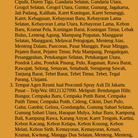
Cipulir, Duren Tiga, Gandaria Selatan, Gandaria Utara,
Grogol Selatan, Grogol Utara, Guntur, Gunung, Jagakarsa,
Jati Padang, Kalibata, Karet Kuningan, Karet Semanggi,
Karet, Kebagusan, Kebayoran Baru, Kebayoran Lama
Selatan, Kebayoran Lama Utara, Kebayoran Lama, Kebon
Baru, Kramat Pela, Kuningan Barat, Kuningan Timur, Lebak
Bulus, Lenteng Agung, Mampang Prapatan, Manggarai
Selatan, Manggarai, Melawai Petogogan, Menteng Atas,
Menteng Dalam, Pancoran, Pasar Manggis, Pasar Minggu,
Pejaten Barat, Pejaten Timur, Pela Mampang, Pengadegan,
Pesanggrahan, Petukangan Selatan, Petukangan Utara,
Pondok Labu, Pondok Pinang, Pulo, Ragunan, Rawa Barat,
Rawajati, Selong, Senayan, Setiabudi, Srengseng Sawah,
Tanjung Barat, Tebet Barat, Tebet Timur, Tebet, Tegal
Parang, Ulujami.
Tempat Agen Resmi Jual Procomil Spray Asli Di Jakarta
Pusat – Telp/Wa: 08121327090. Meliputi: Bendungan Hilir,
Bungur, Cempaka Baru, Cempaka Putih Barat, Cempaka
Putih Timur, Cempaka Putih, Cideng, Cikini, Duri Pulo,
Galur, Gambir, Gelora, Gondangdia, Gunung Sahari Selatan,
Gunung Sahari Utara, Harapan Mulya, Johar Baru, Kampung
Bali, Kampung Rawa, Karang Anyar, Karet Tengsin, Kartini,
Kebon Kacang, Kebon Kelapa, Kebon Kosong, Kebon
Melati, Kebon Sirih, Kemayoran, Kemayoran, Kenari,
Kramat, Kwitang, Mangga Dua Selatan, Menteng, Menteng,