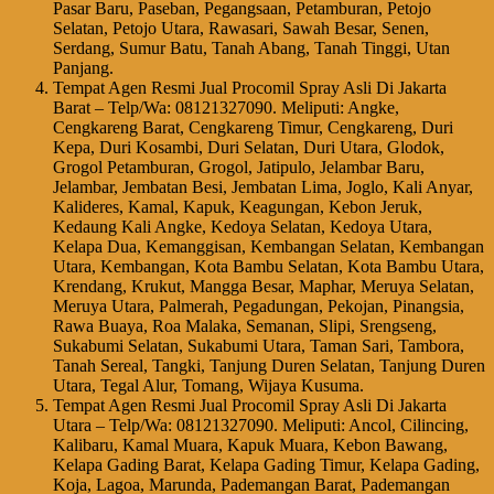
Pasar Baru, Paseban, Pegangsaan, Petamburan, Petojo
Selatan, Petojo Utara, Rawasari, Sawah Besar, Senen,
Serdang, Sumur Batu, Tanah Abang, Tanah Tinggi, Utan
Panjang.
Tempat Agen Resmi Jual Procomil Spray Asli Di Jakarta
Barat – Telp/Wa: 08121327090. Meliputi: Angke,
Cengkareng Barat, Cengkareng Timur, Cengkareng, Duri
Kepa, Duri Kosambi, Duri Selatan, Duri Utara, Glodok,
Grogol Petamburan, Grogol, Jatipulo, Jelambar Baru,
Jelambar, Jembatan Besi, Jembatan Lima, Joglo, Kali Anyar,
Kalideres, Kamal, Kapuk, Keagungan, Kebon Jeruk,
Kedaung Kali Angke, Kedoya Selatan, Kedoya Utara,
Kelapa Dua, Kemanggisan, Kembangan Selatan, Kembangan
Utara, Kembangan, Kota Bambu Selatan, Kota Bambu Utara,
Krendang, Krukut, Mangga Besar, Maphar, Meruya Selatan,
Meruya Utara, Palmerah, Pegadungan, Pekojan, Pinangsia,
Rawa Buaya, Roa Malaka, Semanan, Slipi, Srengseng,
Sukabumi Selatan, Sukabumi Utara, Taman Sari, Tambora,
Tanah Sereal, Tangki, Tanjung Duren Selatan, Tanjung Duren
Utara, Tegal Alur, Tomang, Wijaya Kusuma.
Tempat Agen Resmi Jual Procomil Spray Asli Di Jakarta
Utara – Telp/Wa: 08121327090. Meliputi: Ancol, Cilincing,
Kalibaru, Kamal Muara, Kapuk Muara, Kebon Bawang,
Kelapa Gading Barat, Kelapa Gading Timur, Kelapa Gading,
Koja, Lagoa, Marunda, Pademangan Barat, Pademangan