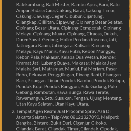
Balekambang, Bali Mester, Bambu Apus, Baru, Batu
Ampar, Bidara Cina, Cakung Barat, Cakung Timur,
Cakung, Cawang, Ceger, Cibubur, Cijantung,
Cilangkap, Cililitan, Cipayung, Cipinang Besar Selatan,
Cipinang Besar Utara, Cipinang Cempedak, Cipinang
Melayu, Cipinang Muara, Cipinang, Ciracas, Dukuh,
Duren Sawit, Gedong, Halim Perdana Kusuma, Jati,
Jatinegara Kaum, Jatinegara, Kalisari, Kampung
Melayu, Kayu Manis, Kayu Putih, Kebon Manggis,
Kebon Pala, Makasar, Kelapa Dua Wetan, Klender,
Kramat Jati, Lubang Buaya, Makasar, Malaka Jaya,
Malaka Sari, Matraman, Munjul, Pal Meriam, Pasar
Rebo, Pekayon, Penggilingan, Pinang Ranti, Pisangan
Baru, Pisangan Timur, Pondok Bambu, Pondok Kelapa,
Pondok Kopi, Pondok Ranggon, Pulo Gadung, Pulo
Gebang, Rambutan, Rawa Bunga, Rawa Terate,
Rawamangun, Setu, Susukan, Tengah, Ujung Menteng,
Utan Kayu Selatan, Utan Kayu Utara.
Tempat Agen Resmi Jual Procomil Spray Asli Di
Jakarta Selatan – Telp/Wa: 08121327090. Meliputi:
Bangka, Bintaro, Bukit Duri, Ciganjur, Cikoko,
Cilandak Barat, Cilandak Timur, Cilandak, Cipedak,