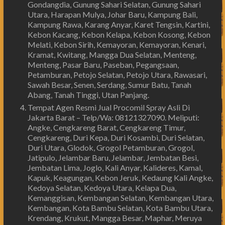
Gondangdia, Gunung Sahari Selatan, Gunung Sahari
Utara, Harapan Mulya, Johar Baru, Kampung Bali,
Kampung Rawa, Karang Anyar, Karet Tengsin, Kartini,
Kebon Kacang, Kebon Kelapa, Kebon Kosong, Kebon
Melati, Kebon Sirih, Kemayoran, Kemayoran, Kenari,
Kramat, Kwitang, Mangga Dua Selatan, Menteng,
Menteng, Pasar Baru, Paseban, Pegangsaan,
Petamburan, Petojo Selatan, Petojo Utara, Rawasari,
Sawah Besar, Senen, Serdang, Sumur Batu, Tanah
Abang, Tanah Tinggi, Utan Panjang.
Tempat Agen Resmi Jual Procomil Spray Asli Di
Jakarta Barat – Telp/Wa: 08121327090. Meliputi:
Angke, Cengkareng Barat, Cengkareng Timur,
Cengkareng, Duri Kepa, Duri Kosambi, Duri Selatan,
Duri Utara, Glodok, Grogol Petamburan, Grogol,
Jatipulo, Jelambar Baru, Jelambar, Jembatan Besi,
Jembatan Lima, Joglo, Kali Anyar, Kalideres, Kamal,
Kapuk, Keagungan, Kebon Jeruk, Kedaung Kali Angke,
Kedoya Selatan, Kedoya Utara, Kelapa Dua,
Kemanggisan, Kembangan Selatan, Kembangan Utara,
Kembangan, Kota Bambu Selatan, Kota Bambu Utara,
Krendang, Krukut, Mangga Besar, Maphar, Meruya