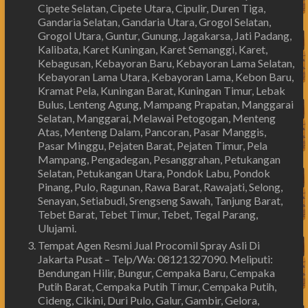
Cipete Selatan, Cipete Utara, Cipulir, Duren Tiga,
Gandaria Selatan, Gandaria Utara, Grogol Selatan,
Grogol Utara, Guntur, Gunung, Jagakarsa, Jati Padang,
Kalibata, Karet Kuningan, Karet Semanggi, Karet,
Kebagusan, Kebayoran Baru, Kebayoran Lama Selatan,
Kebayoran Lama Utara, Kebayoran Lama, Kebon Baru,
Kramat Pela, Kuningan Barat, Kuningan Timur, Lebak
Bulus, Lenteng Agung, Mampang Prapatan, Manggarai
Selatan, Manggarai, Melawai Petogogan, Menteng
Atas, Menteng Dalam, Pancoran, Pasar Manggis,
Pasar Minggu, Pejaten Barat, Pejaten Timur, Pela
Mampang, Pengadegan, Pesanggrahan, Petukangan
Selatan, Petukangan Utara, Pondok Labu, Pondok
Pinang, Pulo, Ragunan, Rawa Barat, Rawajati, Selong,
Senayan, Setiabudi, Srengseng Sawah, Tanjung Barat,
Tebet Barat, Tebet Timur, Tebet, Tegal Parang,
Ulujami.
Tempat Agen Resmi Jual Procomil Spray Asli Di
Jakarta Pusat – Telp/Wa: 08121327090. Meliputi:
Bendungan Hilir, Bungur, Cempaka Baru, Cempaka
Putih Barat, Cempaka Putih Timur, Cempaka Putih,
Cideng, Cikini, Duri Pulo, Galur, Gambir, Gelora,