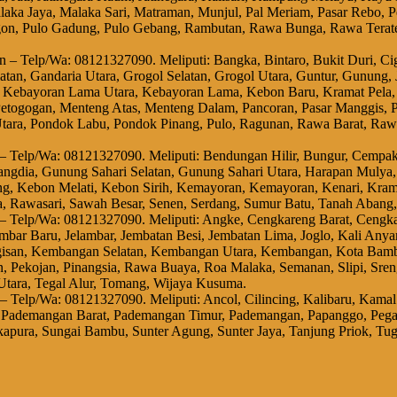
aka Jaya, Malaka Sari, Matraman, Munjul, Pal Meriam, Pasar Rebo, Pe
n, Pulo Gadung, Pulo Gebang, Rambutan, Rawa Bunga, Rawa Terate
n – Telp/Wa: 08121327090. Meliputi: Bangka, Bintaro, Bukit Duri, Cig
elatan, Gandaria Utara, Grogol Selatan, Grogol Utara, Guntur, Gunung,
 Kebayoran Lama Utara, Kebayoran Lama, Kebon Baru, Kramat Pela,
togogan, Menteng Atas, Menteng Dalam, Pancoran, Pasar Manggis, Pa
tara, Pondok Labu, Pondok Pinang, Pulo, Ragunan, Rawa Barat, Rawaj
t – Telp/Wa: 08121327090. Meliputi: Bendungan Hilir, Bungur, Cemp
ondangdia, Gunung Sahari Selatan, Gunung Sahari Utara, Harapan Mul
g, Kebon Melati, Kebon Sirih, Kemayoran, Kemayoran, Kenari, Kram
ra, Rawasari, Sawah Besar, Senen, Serdang, Sumur Batu, Tanah Abang,
t – Telp/Wa: 08121327090. Meliputi: Angke, Cengkareng Barat, Cengk
lambar Baru, Jelambar, Jembatan Besi, Jembatan Lima, Joglo, Kali An
isan, Kembangan Selatan, Kembangan Utara, Kembangan, Kota Bambu
, Pekojan, Pinangsia, Rawa Buaya, Roa Malaka, Semanan, Slipi, Sren
 Utara, Tegal Alur, Tomang, Wijaya Kusuma.
a – Telp/Wa: 08121327090. Meliputi: Ancol, Cilincing, Kalibaru, Ka
 Pademangan Barat, Pademangan Timur, Pademangan, Papanggo, Pegang
apura, Sungai Bambu, Sunter Agung, Sunter Jaya, Tanjung Priok, Tug