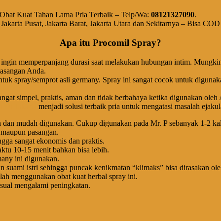
a Obat Kuat Tahan Lama Pria Terbaik – Telp/Wa:
08121327090
.
, Jakarta Pusat, Jakarta Barat, Jakarta Utara dan Sekitarnya – Bisa CO
Apa itu Procomil Spray?
 ingin memperpanjang durasi saat melakukan hubungan intim. Mungkin 
pasangan Anda.
uk spray/semprot asli germany. Spray ini sangat cocok untuk digunakan
angat simpel, praktis, aman dan tidak berbahaya ketika digunakan ole
i Di Jakarta
menjadi solusi terbaik pria untuk mengatasi masalah ejakula
en dan mudah digunakan. Cukup digunakan pada Mr. P sebanyak 1-2 kali
a maupun pasangan.
ngga sangat ekonomis dan praktis.
tu 10-15 menit bahkan bisa lebih.
any ini digunakan.
uami istri sehingga puncak kenikmatan “klimaks” bisa dirasakan oleh
lah menggunakan obat kuat herbal spray ini.
sual mengalami peningkatan.