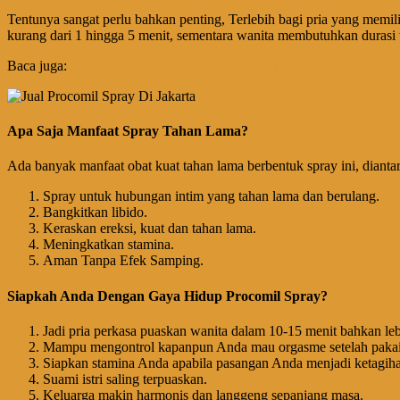
Tentunya sangat perlu bahkan penting, Terlebih bagi pria yang memilik
kurang dari 1 hingga 5 menit, sementara wanita membutuhkan durasi 
Baca juga:
Pusat Agen Jual Procomil Spray Asli Original Germany
Apa Saja Manfaat Spray Tahan Lama?
Ada banyak manfaat obat kuat tahan lama berbentuk spray ini, dianta
Spray untuk hubungan intim yang tahan lama dan berulang.
Bangkitkan libido.
Keraskan ereksi, kuat dan tahan lama.
Meningkatkan stamina.
Aman Tanpa Efek Samping.
Siapkah Anda Dengan Gaya Hidup Procomil Spray?
Jadi pria perkasa puaskan wanita dalam 10-15 menit bahkan leb
Mampu mengontrol kapanpun Anda mau orgasme setelah pakai 
Siapkan stamina Anda apabila pasangan Anda menjadi ketagiha
Suami istri saling terpuaskan.
Keluarga makin harmonis dan langgeng sepanjang masa.