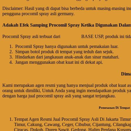
Disclaimer: Hasil yang di dapat bisa berbeda untuk masing-masing indi
pengguna procomil spray asli germany.
Adakah Efek Samping Procomil Spray Ketika Digunakan Dala
Procomil Spray asli terbuat dari
Lidokaina
BASE USP, produk ini tida
Procomil Spray hanya digunakan untuk pemakaian luar.
Simpan botol produk di tempat yang teduh dan sejuk.
Hindarkan dari jangkauan anak-anak dan sinar matahari.
Jangan menggunakan obat kuat ini di dekat api.
Dima
Kami merupakan agen resmi yang hanya menjual produk obat kuat asli
orang untuk dimiliki, Untuk Anda yang ingin mendapatkan produk ya
dengan harga jual procomil spray asli yang sangat terjangkau.
Pemesanan Di Tempat P
Tempat Agen Resmi Jual Procomil Spray Asli Di Jakarta Timu
Timur, Cakung, Cawang, Ceger, Cibubur, Cijantung, Cilangkap
Ciracas, Dukuh, Duren Sawit, Gedong, Halim Perdana Kusuma,