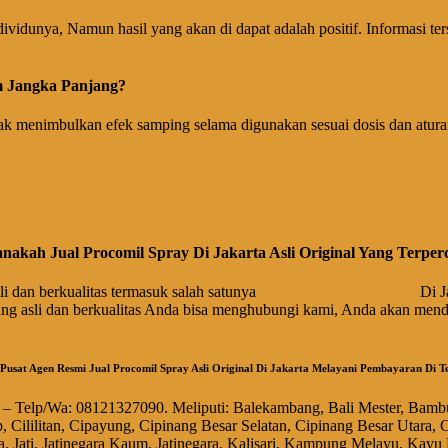
vidunya, Namun hasil yang akan di dapat adalah positif. Informasi ters
m Jangka Panjang?
k menimbulkan efek samping selama digunakan sesuai dosis dan atura
nakah Jual Procomil Spray Di Jakarta Asli Original Yang Terper
 dan berkualitas termasuk salah satunya
Jual Procomil Spray Asli
Di J
ng asli dan berkualitas Anda bisa menghubungi kami, Anda akan menda
usat Agen Resmi Jual Procomil Spray Asli Original Di Jakarta Melayani Pembayaran Di T
r – Telp/Wa: 08121327090. Meliputi: Balekambang, Bali Mester, Bam
, Cililitan, Cipayung, Cipinang Besar Selatan, Cipinang Besar Utara
 Jati, Jatinegara Kaum, Jatinegara, Kalisari, Kampung Melayu, Kayu