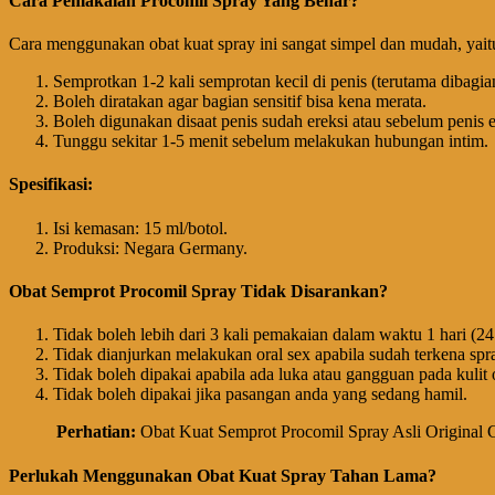
Cara Pemakaian Procomil Spray Yang Benar?
Cara menggunakan obat kuat spray ini sangat simpel dan mudah, yait
Semprotkan 1-2 kali semprotan kecil di penis (terutama dibagian 
Boleh diratakan agar bagian sensitif bisa kena merata.
Boleh digunakan disaat penis sudah ereksi atau sebelum penis e
Tunggu sekitar 1-5 menit sebelum melakukan hubungan intim.
Spesifikasi:
Isi kemasan: 15 ml/botol.
Produksi: Negara Germany.
Obat Semprot Procomil Spray Tidak Disarankan?
Tidak boleh lebih dari 3 kali pemakaian dalam waktu 1 hari (24
Tidak dianjurkan melakukan oral sex apabila sudah terkena spr
Tidak boleh dipakai apabila ada luka atau gangguan pada kulit 
Tidak boleh dipakai jika pasangan anda yang sedang hamil.
Perhatian
:
Obat Kuat Semprot Procomil Spray Asli Origina
Perlukah Menggunakan Obat Kuat Spray Tahan Lama?