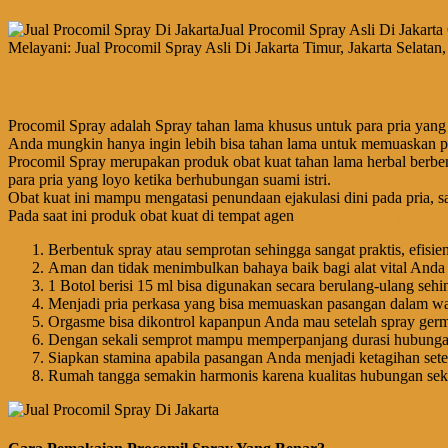
Jual Procomil Spray Asli Di Jakart
Melayani: Jual Procomil Spray Asli Di Jakarta Timur, Jakarta Selatan
Procomil Spray adalah Spray tahan lama khusus untuk para pria yang
Anda mungkin hanya ingin lebih bisa tahan lama untuk memuaskan 
Procomil Spray merupakan produk obat kuat tahan lama herbal berbent
para pria yang loyo ketika berhubungan suami istri.
Obat kuat ini mampu mengatasi penundaan ejakulasi dini pada pria, s
Pada saat ini produk obat kuat di tempat agen
Jual Procomil Spray Asl
Berbentuk spray atau semprotan sehingga sangat praktis, efisi
Aman dan tidak menimbulkan bahaya baik bagi alat vital And
1 Botol berisi 15 ml bisa digunakan secara berulang-ulang sehi
Menjadi pria perkasa yang bisa memuaskan pasangan dalam wak
Orgasme bisa dikontrol kapanpun Anda mau setelah spray germ
Dengan sekali semprot mampu memperpanjang durasi hubungan s
Siapkan stamina apabila pasangan Anda menjadi ketagihan sete
Rumah tangga semakin harmonis karena kualitas hubungan sek