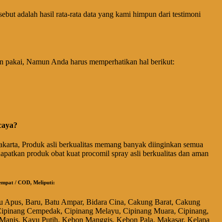
ebut adalah hasil rata-rata data yang kami himpun dari testimoni
n pakai, Namun Anda harus memperhatikan hal berikut:
caya?
akarta, Produk asli berkualitas memang banyak diinginkan semua
patkan produk obat kuat procomil spray asli berkualitas dan aman
empat / COD, Meliputi:
bu Apus, Baru, Batu Ampar, Bidara Cina, Cakung Barat, Cakung
, Cipinang Cempedak, Cipinang Melayu, Cipinang Muara, Cipinang,
 Manis, Kayu Putih, Kebon Manggis, Kebon Pala, Makasar, Kelapa