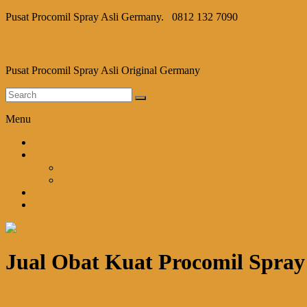
Pusat Procomil Spray Asli Germany.
0812 132 7090
Procomil Spray
Pusat Procomil Spray Asli Original Germany
Menu
Home
Shop
Cart
Checkout
Blog
Kontak Kami
Jual Obat Kuat Procomil Spray
Jual Procomil Spray Asli di Jakarta Obat