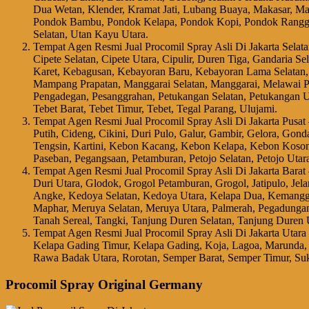
Dua Wetan, Klender, Kramat Jati, Lubang Buaya, Makasar, Mal
Pondok Bambu, Pondok Kelapa, Pondok Kopi, Pondok Ranggo
Selatan, Utan Kayu Utara.
Tempat Agen Resmi Jual Procomil Spray Asli Di Jakarta Selata
Cipete Selatan, Cipete Utara, Cipulir, Duren Tiga, Gandaria S
Karet, Kebagusan, Kebayoran Baru, Kebayoran Lama Selatan,
Mampang Prapatan, Manggarai Selatan, Manggarai, Melawai Pe
Pengadegan, Pesanggrahan, Petukangan Selatan, Petukangan U
Tebet Barat, Tebet Timur, Tebet, Tegal Parang, Ulujami.
Tempat Agen Resmi Jual Procomil Spray Asli Di Jakarta Pusa
Putih, Cideng, Cikini, Duri Pulo, Galur, Gambir, Gelora, G
Tengsin, Kartini, Kebon Kacang, Kebon Kelapa, Kebon Koson
Paseban, Pegangsaan, Petamburan, Petojo Selatan, Petojo Uta
Tempat Agen Resmi Jual Procomil Spray Asli Di Jakarta Bara
Duri Utara, Glodok, Grogol Petamburan, Grogol, Jatipulo, Je
Angke, Kedoya Selatan, Kedoya Utara, Kelapa Dua, Kemangg
Maphar, Meruya Selatan, Meruya Utara, Palmerah, Pegadungan
Tanah Sereal, Tangki, Tanjung Duren Selatan, Tanjung Duren
Tempat Agen Resmi Jual Procomil Spray Asli Di Jakarta Utar
Kelapa Gading Timur, Kelapa Gading, Koja, Lagoa, Marunda,
Rawa Badak Utara, Rorotan, Semper Barat, Semper Timur, Suk
Procomil Spray Original Germany