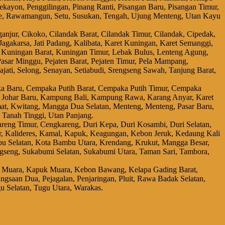
kayon, Penggilingan, Pinang Ranti, Pisangan Baru, Pisangan Timur,
, Rawamangun, Setu, Susukan, Tengah, Ujung Menteng, Utan Kayu
anjur, Cikoko, Cilandak Barat, Cilandak Timur, Cilandak, Cipedak,
 Jagakarsa, Jati Padang, Kalibata, Karet Kuningan, Karet Semanggi,
 Kuningan Barat, Kuningan Timur, Lebak Bulus, Lenteng Agung,
sar Minggu, Pejaten Barat, Pejaten Timur, Pela Mampang,
ati, Selong, Senayan, Setiabudi, Srengseng Sawah, Tanjung Barat,
aka Baru, Cempaka Putih Barat, Cempaka Putih Timur, Cempaka
ya, Johar Baru, Kampung Bali, Kampung Rawa, Karang Anyar, Karet
at, Kwitang, Mangga Dua Selatan, Menteng, Menteng, Pasar Baru,
 Tanah Tinggi, Utan Panjang.
areng Timur, Cengkareng, Duri Kepa, Duri Kosambi, Duri Selatan,
yar, Kalideres, Kamal, Kapuk, Keagungan, Kebon Jeruk, Kedaung Kali
 Selatan, Kota Bambu Utara, Krendang, Krukut, Mangga Besar,
gseng, Sukabumi Selatan, Sukabumi Utara, Taman Sari, Tambora,
mal Muara, Kapuk Muara, Kebon Bawang, Kelapa Gading Barat,
saan Dua, Pejagalan, Penjaringan, Pluit, Rawa Badak Selatan,
u Selatan, Tugu Utara, Warakas.