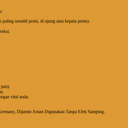
u:
paling sensitif penis, di ujung atau kepala penis).
reksi.
 jam).
ay.
organ vital anda.
l Germany, Dijamin Aman Digunakan Tanpa Efek Samping.