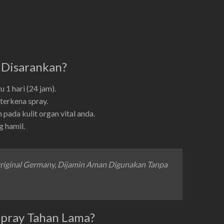
 Disarankan?
 1 hari (24 jam).
terkena spray.
pada kulit organ vital anda.
g hamil.
Original Germany, Dijamin Aman Digunakan Tanpa
pray Tahan Lama?