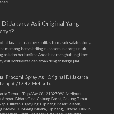
hari.
Di Jakarta Asli Original Yang
caya?
at kuat asli dan berkualitas termasuk salah satunya
litas memang banyak diinginkan semua orang untuk
g asli dan berkualitas Anda bisa menghubungi kami,
 asli berkualitas dan aman dengan harga jual
 Procomil Spray Asli Original Di Jakarta
empat / COD, Meliputi:
karta Timur – Telp/Wa: 08121327090. Meliputi:
 Ampar, Bidara Cina, Cakung Barat, Cakung Timur,
p, Cililitan, Cipayung, Cipinang Besar Selatan,
g Melayu, Cipinang Muara, Cipinang, Ciracas, Dukuh,
Jatinegara Kaum, Jatinegara, Kalisari, Kampung