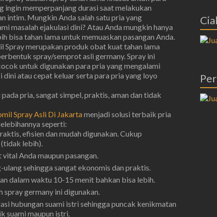
ng ingin memperpanjang durasi saat melakukan
n intim. Mungkin Anda salah satu pria yang
Cial
mi masalah ejakulasi dini? Atau Anda mungkin hanya
ebih bisa tahan lama untuk memuaskan pasangan Anda.
l Spray merupakan produk obat kuat tahan lama
berbentuk spray/semprot asli germany. Spray ini
cocok untuk digunakan para pria yang mengalami
i dini atau cepat keluar serta para pria yang loyo
Per
pada pria, sangat simpel, praktis, aman dan tidak
mil Spray Asli Di Jakarta
menjadi solusi terbaik pria
kelebihannya seperti:
raktis, efisien dan mudah digunakan. Cukup
tidak lebih).
 vital Anda maupun pasangan.
g-ulang sehingga sangat ekonomis dan praktis.
n dalam waktu 10-15 menit bahkan bisa lebih.
 spray germany ini digunakan.
i hubungan suami istri sehingga puncak kenikmatan
k suami maupun istri.