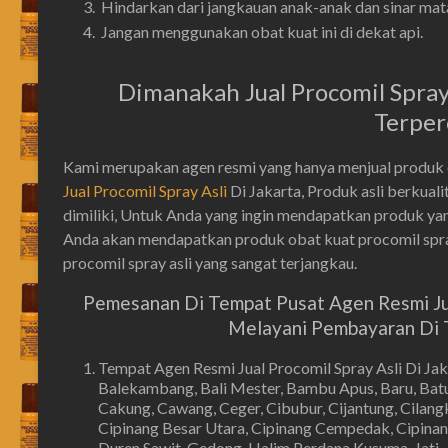
Hindarkan dari jangkauan anak-anak dan sinar mata
Jangan menggunakan obat kuat ini di dekat api.
Dimanakah Jual Procomil Spray 
Terper
Kami merupakan agen resmi yang hanya menjual produk ob
Jual Procomil Spray Asli
Di Jakarta, Produk asli berkua
dimiliki, Untuk Anda yang ingin mendapatkan produk yan
Anda akan mendapatkan produk obat kuat procomil spray
procomil spray asli yang sangat terjangkau.
Pemesanan Di Tempat Pusat Agen Resmi Jual
Melayani Pembayaran Di T
Tempat Agen Resmi Jual Procomil Spray Asli Di Ja
Balekambang, Bali Mester, Bambu Apus, Baru, Batu
Cakung, Cawang, Ceger, Cibubur, Cijantung, Cilangka
Cipinang Besar Utara, Cipinang Cempedak, Cipinan
Duren Sawit, Gedong, Halim Perdana Kusuma, Jati, 