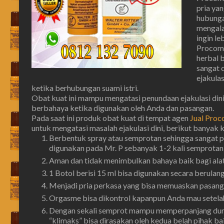
pria ya
hubunga
mengala
ingin l
Procomi
herbal 
sangat 
ejakulas
ketika berhubungan suami istri.
Obat kuat ini mampu mengatasi penundaan ejakulasi dini 
berbahaya ketika digunakan oleh Anda dan pasangan.
Pada saat ini produk obat kuat di tempat agen
Jual Proco
untuk mengatasi masalah ejakulasi dini, berikut banyak 
Berbentuk spray atau semprotan sehingga sangat p
digunakan pada Mr. P sebanyak 1-2 kali semprotan (
Aman dan tidak menimbulkan bahaya baik bagi alat
1 Botol berisi 15 ml bisa digunakan secara berulan
Menjadi pria perkasa yang bisa memuaskan pasanga
Orgasme bisa dikontrol kapanpun Anda mau setelah
Dengan sekali semprot mampu memperpanjang duras
“klimaks” bisa dirasakan oleh kedua belah pihak bai