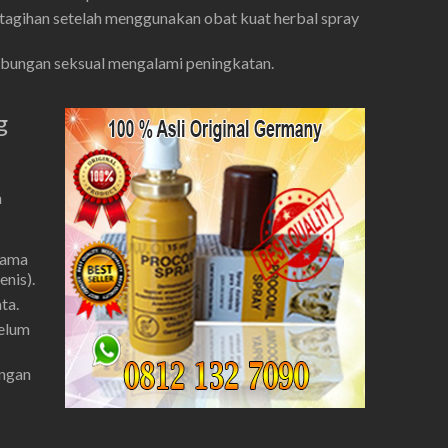
tagihan setelah menggunakan obat kuat herbal spray
ubungan seksual mengalami peningkatan.
g
n
tama
enis).
ta.
belum
ungan