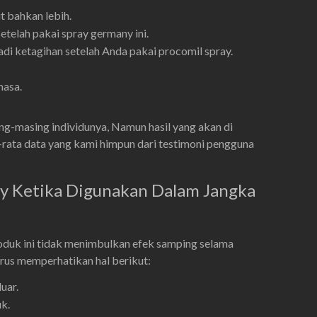
t bahkan lebih.
elah pakai spray germany ini.
di ketagihan setelah Anda pakai procomil spray.
masa.
ng-masing individunya, Namun hasil yang akan di
ta-rata data yang kami himpun dari testimoni pengguna
y Ketika Digunakan Dalam Jangka
duk ini tidak menimbulkan efek samping selama
rus memperhatikan hal berikut:
uar.
k.