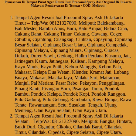
Pemesanan Di Tempat Pusat Agen Resmi Jual Procomil Spray Asli Original Di Jakarta
Melayani Pembayaran Di Tempat / COD, Meliputi:
Tempat Agen Resmi Jual Procomil Spray Asli Di Jakarta
Timur – Telp/Wa: 08121327090. Meliputi: Balekambang,
Bali Mester, Bambu Apus, Baru, Batu Ampar, Bidara Cina,
Cakung Barat, Cakung Timur, Cakung, Cawang, Ceger,
Cibubur, Cijantung, Cilangkap, Cililitan, Cipayung, Cipinang
Besar Selatan, Cipinang Besar Utara, Cipinang Cempedak,
Cipinang Melayu, Cipinang Muara, Cipinang, Ciracas,
Dukuh, Duren Sawit, Gedong, Halim Perdana Kusuma, Jati,
Jatinegara Kaum, Jatinegara, Kalisari, Kampung Melayu,
Kayu Manis, Kayu Putih, Kebon Manggis, Kebon Pala,
Makasar, Kelapa Dua Wetan, Klender, Kramat Jati, Lubang
Buaya, Makasar, Malaka Jaya, Malaka Sari, Matraman,
Munjul, Pal Meriam, Pasar Rebo, Pekayon, Penggilingan,
Pinang Ranti, Pisangan Baru, Pisangan Timur, Pondok
Bambu, Pondok Kelapa, Pondok Kopi, Pondok Ranggon,
Pulo Gadung, Pulo Gebang, Rambutan, Rawa Bunga, Rawa
Terate, Rawamangun, Setu, Susukan, Tengah, Ujung
Menteng, Utan Kayu Selatan, Utan Kayu Utara.
Tempat Agen Resmi Jual Procomil Spray Asli Di Jakarta
Selatan – Telp/Wa: 08121327090. Meliputi: Bangka, Bintaro,
Bukit Duri, Ciganjur, Cikoko, Cilandak Barat, Cilandak
Timur, Cilandak, Cipedak, Cipete Selatan, Cipete Utara,