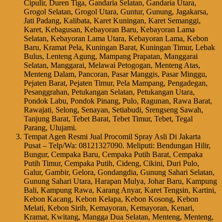
Cipulir, Duren Tiga, Gandaria Selatan, Gandaria Utara,
Grogol Selatan, Grogol Utara, Guntur, Gunung, Jagakarsa,
Jati Padang, Kalibata, Karet Kuningan, Karet Semanggi,
Karet, Kebagusan, Kebayoran Baru, Kebayoran Lama
Selatan, Kebayoran Lama Utara, Kebayoran Lama, Kebon
Baru, Kramat Pela, Kuningan Barat, Kuningan Timur, Lebak
Bulus, Lenteng Agung, Mampang Prapatan, Manggarai
Selatan, Manggarai, Melawai Petogogan, Menteng Atas,
Menteng Dalam, Pancoran, Pasar Manggis, Pasar Minggu,
Pejaten Barat, Pejaten Timur, Pela Mampang, Pengadegan,
Pesanggrahan, Petukangan Selatan, Petukangan Utara,
Pondok Labu, Pondok Pinang, Pulo, Ragunan, Rawa Barat,
Rawajati, Selong, Senayan, Setiabudi, Srengseng Sawah,
Tanjung Barat, Tebet Barat, Tebet Timur, Tebet, Tegal
Parang, Ulujami.
Tempat Agen Resmi Jual Procomil Spray Asli Di Jakarta
Pusat – Telp/Wa: 08121327090. Meliputi: Bendungan Hilir,
Bungur, Cempaka Baru, Cempaka Putih Barat, Cempaka
Putih Timur, Cempaka Putih, Cideng, Cikini, Duri Pulo,
Galur, Gambir, Gelora, Gondangdia, Gunung Sahari Selatan,
Gunung Sahari Utara, Harapan Mulya, Johar Baru, Kampung
Bali, Kampung Rawa, Karang Anyar, Karet Tengsin, Kartini,
Kebon Kacang, Kebon Kelapa, Kebon Kosong, Kebon
Melati, Kebon Sirih, Kemayoran, Kemayoran, Kenari,
Kramat, Kwitang, Mangga Dua Selatan, Menteng, Menteng,