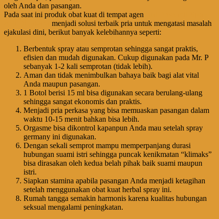
oleh Anda dan pasangan.
Pada saat ini produk obat kuat di tempat agen
Jual Procomil Spray
Asli Di Jakarta
menjadi solusi terbaik pria untuk mengatasi masalah
ejakulasi dini, berikut banyak kelebihannya seperti:
Berbentuk spray atau semprotan sehingga sangat praktis,
efisien dan mudah digunakan. Cukup digunakan pada Mr. P
sebanyak 1-2 kali semprotan (tidak lebih).
Aman dan tidak menimbulkan bahaya baik bagi alat vital
Anda maupun pasangan.
1 Botol berisi 15 ml bisa digunakan secara berulang-ulang
sehingga sangat ekonomis dan praktis.
Menjadi pria perkasa yang bisa memuaskan pasangan dalam
waktu 10-15 menit bahkan bisa lebih.
Orgasme bisa dikontrol kapanpun Anda mau setelah spray
germany ini digunakan.
Dengan sekali semprot mampu memperpanjang durasi
hubungan suami istri sehingga puncak kenikmatan “klimaks”
bisa dirasakan oleh kedua belah pihak baik suami maupun
istri.
Siapkan stamina apabila pasangan Anda menjadi ketagihan
setelah menggunakan obat kuat herbal spray ini.
Rumah tangga semakin harmonis karena kualitas hubungan
seksual mengalami peningkatan.