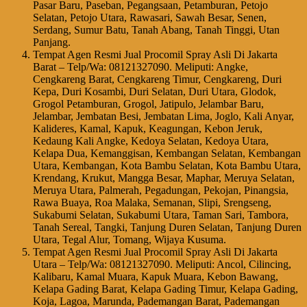
Pasar Baru, Paseban, Pegangsaan, Petamburan, Petojo
Selatan, Petojo Utara, Rawasari, Sawah Besar, Senen,
Serdang, Sumur Batu, Tanah Abang, Tanah Tinggi, Utan
Panjang.
Tempat Agen Resmi Jual Procomil Spray Asli Di Jakarta
Barat – Telp/Wa: 08121327090. Meliputi: Angke,
Cengkareng Barat, Cengkareng Timur, Cengkareng, Duri
Kepa, Duri Kosambi, Duri Selatan, Duri Utara, Glodok,
Grogol Petamburan, Grogol, Jatipulo, Jelambar Baru,
Jelambar, Jembatan Besi, Jembatan Lima, Joglo, Kali Anyar,
Kalideres, Kamal, Kapuk, Keagungan, Kebon Jeruk,
Kedaung Kali Angke, Kedoya Selatan, Kedoya Utara,
Kelapa Dua, Kemanggisan, Kembangan Selatan, Kembangan
Utara, Kembangan, Kota Bambu Selatan, Kota Bambu Utara,
Krendang, Krukut, Mangga Besar, Maphar, Meruya Selatan,
Meruya Utara, Palmerah, Pegadungan, Pekojan, Pinangsia,
Rawa Buaya, Roa Malaka, Semanan, Slipi, Srengseng,
Sukabumi Selatan, Sukabumi Utara, Taman Sari, Tambora,
Tanah Sereal, Tangki, Tanjung Duren Selatan, Tanjung Duren
Utara, Tegal Alur, Tomang, Wijaya Kusuma.
Tempat Agen Resmi Jual Procomil Spray Asli Di Jakarta
Utara – Telp/Wa: 08121327090. Meliputi: Ancol, Cilincing,
Kalibaru, Kamal Muara, Kapuk Muara, Kebon Bawang,
Kelapa Gading Barat, Kelapa Gading Timur, Kelapa Gading,
Koja, Lagoa, Marunda, Pademangan Barat, Pademangan