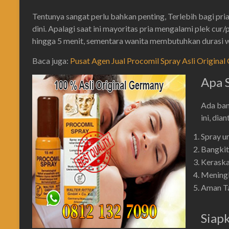
Tentunya sangat perlu bahkan penting, Terlebih bagi pri
dini. Apalagi saat ini mayoritas pria mengalami plek cur/p
hingga 5 menit, sementara wanita membutuhkan durasi w
Baca juga:
Pusat Agen Jual Procomil Spray Asli Origina
Apa 
Ada ban
ini, dia
Spray u
Bangkit
Keraska
Meningk
Aman Ta
Siap