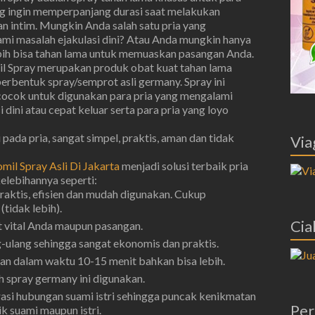
ng ingin memperpanjang durasi saat melakukan
n intim. Mungkin Anda salah satu pria yang
mi masalah ejakulasi dini? Atau Anda mungkin hanya
ebih bisa tahan lama untuk memuaskan pasangan Anda.
l Spray merupakan produk obat kuat tahan lama
berbentuk spray/semprot asli germany. Spray ini
cocok untuk digunakan para pria yang mengalami
i dini atau cepat keluar serta para pria yang loyo
pada pria, sangat simpel, praktis, aman dan tidak
Via
mil Spray Asli Di Jakarta
menjadi solusi terbaik pria
kelebihannya seperti:
raktis, efisien dan mudah digunakan. Cukup
tidak lebih).
Cial
 vital Anda maupun pasangan.
g-ulang sehingga sangat ekonomis dan praktis.
n dalam waktu 10-15 menit bahkan bisa lebih.
 spray germany ini digunakan.
i hubungan suami istri sehingga puncak kenikmatan
Per
k suami maupun istri.