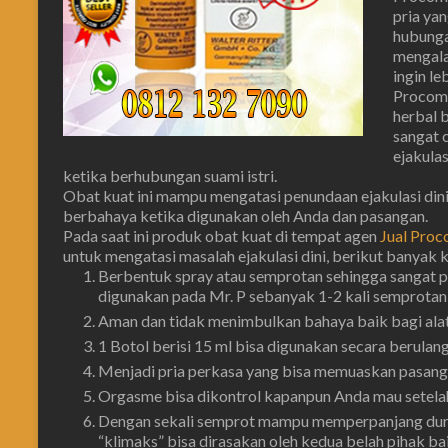
pria ya
hubunga
mengala
ingin l
Procomi
herbal 
sangat 
ejakulas
ketika berhubungan suami istri.
Obat kuat ini mampu mengatasi penundaan ejakulasi dini 
berbahaya ketika digunakan oleh Anda dan pasangan.
Pada saat ini produk obat kuat di tempat agen
Jual Proco
untuk mengatasi masalah ejakulasi dini, berikut banyak 
Berbentuk spray atau semprotan sehingga sangat p
digunakan pada Mr. P sebanyak 1-2 kali semprotan (
Aman dan tidak menimbulkan bahaya baik bagi alat
1 Botol berisi 15 ml bisa digunakan secara berulan
Menjadi pria perkasa yang bisa memuaskan pasanga
Orgasme bisa dikontrol kapanpun Anda mau setelah
Dengan sekali semprot mampu memperpanjang duras
“klimaks” bisa dirasakan oleh kedua belah pihak bai