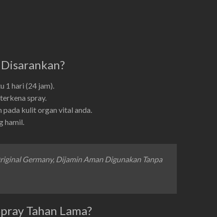
 Disarankan?
 1 hari (24 jam).
terkena spray.
pada kulit organ vital anda.
g hamil.
Original Germany, Dijamin Aman Digunakan Tanpa
pray Tahan Lama?