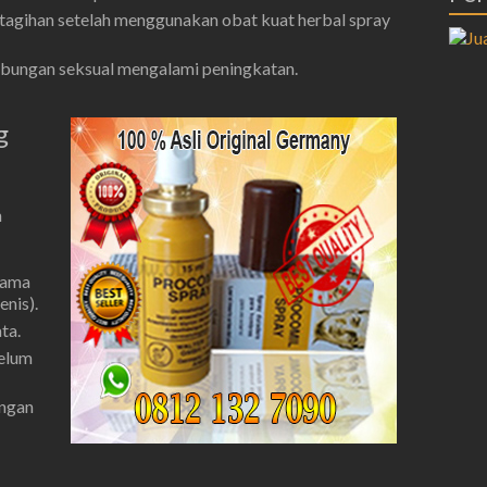
tagihan setelah menggunakan obat kuat herbal spray
ubungan seksual mengalami peningkatan.
g
n
tama
enis).
ta.
belum
ungan