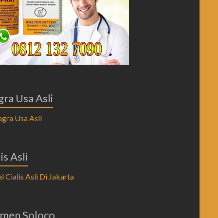
gra Usa Asli
is Asli
men Soloco