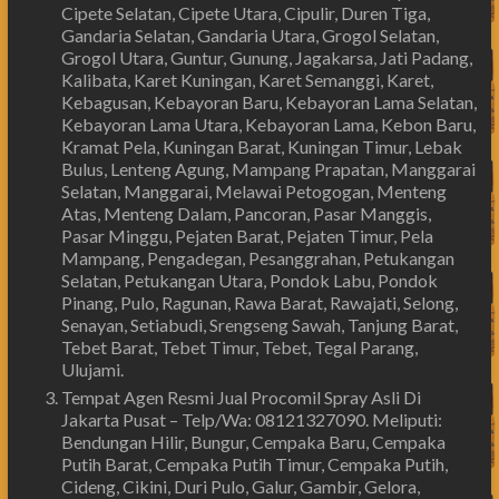
Cipete Selatan, Cipete Utara, Cipulir, Duren Tiga,
Gandaria Selatan, Gandaria Utara, Grogol Selatan,
Grogol Utara, Guntur, Gunung, Jagakarsa, Jati Padang,
Kalibata, Karet Kuningan, Karet Semanggi, Karet,
Kebagusan, Kebayoran Baru, Kebayoran Lama Selatan,
Kebayoran Lama Utara, Kebayoran Lama, Kebon Baru,
Kramat Pela, Kuningan Barat, Kuningan Timur, Lebak
Bulus, Lenteng Agung, Mampang Prapatan, Manggarai
Selatan, Manggarai, Melawai Petogogan, Menteng
Atas, Menteng Dalam, Pancoran, Pasar Manggis,
Pasar Minggu, Pejaten Barat, Pejaten Timur, Pela
Mampang, Pengadegan, Pesanggrahan, Petukangan
Selatan, Petukangan Utara, Pondok Labu, Pondok
Pinang, Pulo, Ragunan, Rawa Barat, Rawajati, Selong,
Senayan, Setiabudi, Srengseng Sawah, Tanjung Barat,
Tebet Barat, Tebet Timur, Tebet, Tegal Parang,
Ulujami.
Tempat Agen Resmi Jual Procomil Spray Asli Di
Jakarta Pusat – Telp/Wa: 08121327090. Meliputi:
Bendungan Hilir, Bungur, Cempaka Baru, Cempaka
Putih Barat, Cempaka Putih Timur, Cempaka Putih,
Cideng, Cikini, Duri Pulo, Galur, Gambir, Gelora,