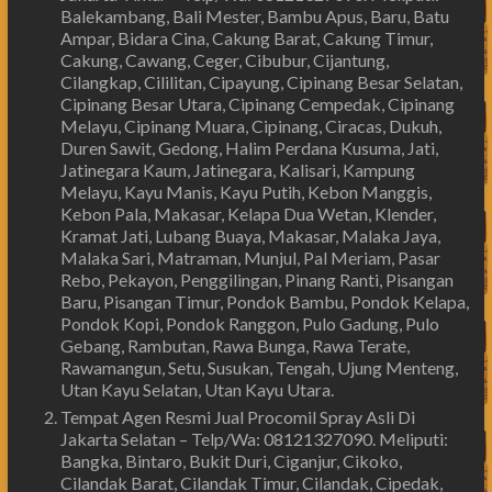
Balekambang, Bali Mester, Bambu Apus, Baru, Batu
Ampar, Bidara Cina, Cakung Barat, Cakung Timur,
Cakung, Cawang, Ceger, Cibubur, Cijantung,
Cilangkap, Cililitan, Cipayung, Cipinang Besar Selatan,
Cipinang Besar Utara, Cipinang Cempedak, Cipinang
Melayu, Cipinang Muara, Cipinang, Ciracas, Dukuh,
Duren Sawit, Gedong, Halim Perdana Kusuma, Jati,
Jatinegara Kaum, Jatinegara, Kalisari, Kampung
Melayu, Kayu Manis, Kayu Putih, Kebon Manggis,
Kebon Pala, Makasar, Kelapa Dua Wetan, Klender,
Kramat Jati, Lubang Buaya, Makasar, Malaka Jaya,
Malaka Sari, Matraman, Munjul, Pal Meriam, Pasar
Rebo, Pekayon, Penggilingan, Pinang Ranti, Pisangan
Baru, Pisangan Timur, Pondok Bambu, Pondok Kelapa,
Pondok Kopi, Pondok Ranggon, Pulo Gadung, Pulo
Gebang, Rambutan, Rawa Bunga, Rawa Terate,
Rawamangun, Setu, Susukan, Tengah, Ujung Menteng,
Utan Kayu Selatan, Utan Kayu Utara.
Tempat Agen Resmi Jual Procomil Spray Asli Di
Jakarta Selatan – Telp/Wa: 08121327090. Meliputi:
Bangka, Bintaro, Bukit Duri, Ciganjur, Cikoko,
Cilandak Barat, Cilandak Timur, Cilandak, Cipedak,