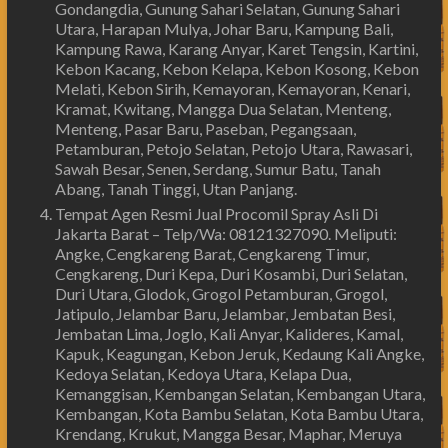
Gondangdia, Gunung Sahari Selatan, Gunung Sahari
Utara, Harapan Mulya, Johar Baru, Kampung Bali,
Kampung Rawa, Karang Anyar, Karet Tengsin, Kartini,
Kebon Kacang, Kebon Kelapa, Kebon Kosong, Kebon
Melati, Kebon Sirih, Kemayoran, Kemayoran, Kenari,
Kramat, Kwitang, Mangga Dua Selatan, Menteng,
Menteng, Pasar Baru, Paseban, Pegangsaan,
Petamburan, Petojo Selatan, Petojo Utara, Rawasari,
Sawah Besar, Senen, Serdang, Sumur Batu, Tanah
Abang, Tanah Tinggi, Utan Panjang.
Tempat Agen Resmi Jual Procomil Spray Asli Di
Jakarta Barat – Telp/Wa: 08121327090. Meliputi:
Angke, Cengkareng Barat, Cengkareng Timur,
Cengkareng, Duri Kepa, Duri Kosambi, Duri Selatan,
Duri Utara, Glodok, Grogol Petamburan, Grogol,
Jatipulo, Jelambar Baru, Jelambar, Jembatan Besi,
Jembatan Lima, Joglo, Kali Anyar, Kalideres, Kamal,
Kapuk, Keagungan, Kebon Jeruk, Kedaung Kali Angke,
Kedoya Selatan, Kedoya Utara, Kelapa Dua,
Kemanggisan, Kembangan Selatan, Kembangan Utara,
Kembangan, Kota Bambu Selatan, Kota Bambu Utara,
Krendang, Krukut, Mangga Besar, Maphar, Meruya