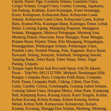
Cipulir, Duren Tiga, Gandaria Selatan, Gandaria Utara,
Grogol Selatan, Grogol Utara, Guntur, Gunung, Jagakarsa,
Jati Padang, Kalibata, Karet Kuningan, Karet Semanggi,
Karet, Kebagusan, Kebayoran Baru, Kebayoran Lama
Selatan, Kebayoran Lama Utara, Kebayoran Lama, Kebon
Baru, Kramat Pela, Kuningan Barat, Kuningan Timur, Lebak
Bulus, Lenteng Agung, Mampang Prapatan, Manggarai
Selatan, Manggarai, Melawai Petogogan, Menteng Atas,
Menteng Dalam, Pancoran, Pasar Manggis, Pasar Minggu,
Pejaten Barat, Pejaten Timur, Pela Mampang, Pengadegan,
Pesanggrahan, Petukangan Selatan, Petukangan Utara,
Pondok Labu, Pondok Pinang, Pulo, Ragunan, Rawa Barat,
Rawajati, Selong, Senayan, Setiabudi, Srengseng Sawah,
Tanjung Barat, Tebet Barat, Tebet Timur, Tebet, Tegal
Parang, Ulujami.
Tempat Agen Resmi Jual Procomil Spray Asli Di Jakarta
Pusat – Telp/Wa: 08121327090. Meliputi: Bendungan Hilir,
Bungur, Cempaka Baru, Cempaka Putih Barat, Cempaka
Putih Timur, Cempaka Putih, Cideng, Cikini, Duri Pulo,
Galur, Gambir, Gelora, Gondangdia, Gunung Sahari Selatan,
Gunung Sahari Utara, Harapan Mulya, Johar Baru, Kampung
Bali, Kampung Rawa, Karang Anyar, Karet Tengsin, Kartini,
Kebon Kacang, Kebon Kelapa, Kebon Kosong, Kebon
Melati, Kebon Sirih, Kemayoran, Kemayoran, Kenari,
Kramat, Kwitang, Mangga Dua Selatan, Menteng, Menteng,