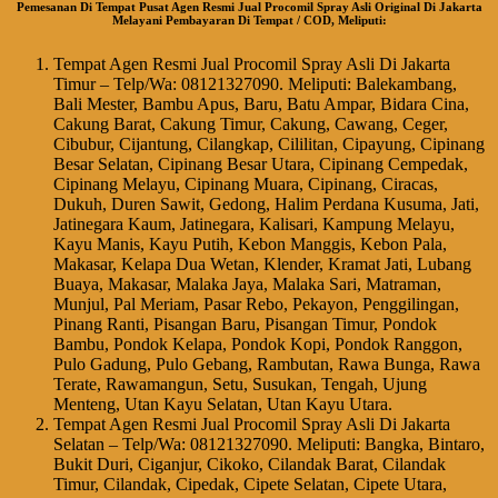
Pemesanan Di Tempat Pusat Agen Resmi Jual Procomil Spray Asli Original Di Jakarta
Melayani Pembayaran Di Tempat / COD, Meliputi:
Tempat Agen Resmi Jual Procomil Spray Asli Di Jakarta
Timur – Telp/Wa: 08121327090. Meliputi: Balekambang,
Bali Mester, Bambu Apus, Baru, Batu Ampar, Bidara Cina,
Cakung Barat, Cakung Timur, Cakung, Cawang, Ceger,
Cibubur, Cijantung, Cilangkap, Cililitan, Cipayung, Cipinang
Besar Selatan, Cipinang Besar Utara, Cipinang Cempedak,
Cipinang Melayu, Cipinang Muara, Cipinang, Ciracas,
Dukuh, Duren Sawit, Gedong, Halim Perdana Kusuma, Jati,
Jatinegara Kaum, Jatinegara, Kalisari, Kampung Melayu,
Kayu Manis, Kayu Putih, Kebon Manggis, Kebon Pala,
Makasar, Kelapa Dua Wetan, Klender, Kramat Jati, Lubang
Buaya, Makasar, Malaka Jaya, Malaka Sari, Matraman,
Munjul, Pal Meriam, Pasar Rebo, Pekayon, Penggilingan,
Pinang Ranti, Pisangan Baru, Pisangan Timur, Pondok
Bambu, Pondok Kelapa, Pondok Kopi, Pondok Ranggon,
Pulo Gadung, Pulo Gebang, Rambutan, Rawa Bunga, Rawa
Terate, Rawamangun, Setu, Susukan, Tengah, Ujung
Menteng, Utan Kayu Selatan, Utan Kayu Utara.
Tempat Agen Resmi Jual Procomil Spray Asli Di Jakarta
Selatan – Telp/Wa: 08121327090. Meliputi: Bangka, Bintaro,
Bukit Duri, Ciganjur, Cikoko, Cilandak Barat, Cilandak
Timur, Cilandak, Cipedak, Cipete Selatan, Cipete Utara,