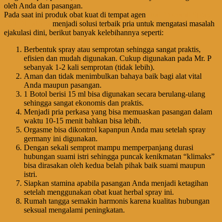
oleh Anda dan pasangan.
Pada saat ini produk obat kuat di tempat agen
Jual Procomil Spray
Asli Di Jakarta
menjadi solusi terbaik pria untuk mengatasi masalah
ejakulasi dini, berikut banyak kelebihannya seperti:
Berbentuk spray atau semprotan sehingga sangat praktis,
efisien dan mudah digunakan. Cukup digunakan pada Mr. P
sebanyak 1-2 kali semprotan (tidak lebih).
Aman dan tidak menimbulkan bahaya baik bagi alat vital
Anda maupun pasangan.
1 Botol berisi 15 ml bisa digunakan secara berulang-ulang
sehingga sangat ekonomis dan praktis.
Menjadi pria perkasa yang bisa memuaskan pasangan dalam
waktu 10-15 menit bahkan bisa lebih.
Orgasme bisa dikontrol kapanpun Anda mau setelah spray
germany ini digunakan.
Dengan sekali semprot mampu memperpanjang durasi
hubungan suami istri sehingga puncak kenikmatan “klimaks”
bisa dirasakan oleh kedua belah pihak baik suami maupun
istri.
Siapkan stamina apabila pasangan Anda menjadi ketagihan
setelah menggunakan obat kuat herbal spray ini.
Rumah tangga semakin harmonis karena kualitas hubungan
seksual mengalami peningkatan.