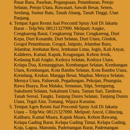
Pasar Baru, Paseban, Pegangsaan, Petamburan, Petojo
Selatan, Petojo Utara, Rawasari, Sawah Besar, Senen,
Serdang, Sumur Batu, Tanah Abang, Tanah Tinggi, Utan
Panjang.
Tempat Agen Resmi Jual Procomil Spray Asli Di Jakarta
Barat – Telp/Wa: 08121327090. Meliputi: Angke,
Cengkareng Barat, Cengkareng Timur, Cengkareng, Duri
Kepa, Duri Kosambi, Duri Selatan, Duri Utara, Glodok,
Grogol Petamburan, Grogol, Jatipulo, Jelambar Baru,
Jelambar, Jembatan Besi, Jembatan Lima, Joglo, Kali Anyar,
Kalideres, Kamal, Kapuk, Keagungan, Kebon Jeruk,
Kedaung Kali Angke, Kedoya Selatan, Kedoya Utara,
Kelapa Dua, Kemanggisan, Kembangan Selatan, Kembangan
Utara, Kembangan, Kota Bambu Selatan, Kota Bambu Utara,
Krendang, Krukut, Mangga Besar, Maphar, Meruya Selatan,
Meruya Utara, Palmerah, Pegadungan, Pekojan, Pinangsia,
Rawa Buaya, Roa Malaka, Semanan, Slipi, Srengseng,
Sukabumi Selatan, Sukabumi Utara, Taman Sari, Tambora,
Tanah Sereal, Tangki, Tanjung Duren Selatan, Tanjung Duren
Utara, Tegal Alur, Tomang, Wijaya Kusuma.
Tempat Agen Resmi Jual Procomil Spray Asli Di Jakarta
Utara – Telp/Wa: 08121327090. Meliputi: Ancol, Cilincing,
Kalibaru, Kamal Muara, Kapuk Muara, Kebon Bawang,
Kelapa Gading Barat, Kelapa Gading Timur, Kelapa Gading,
Koja, Lagoa, Marunda, Pademangan Barat, Pademangan