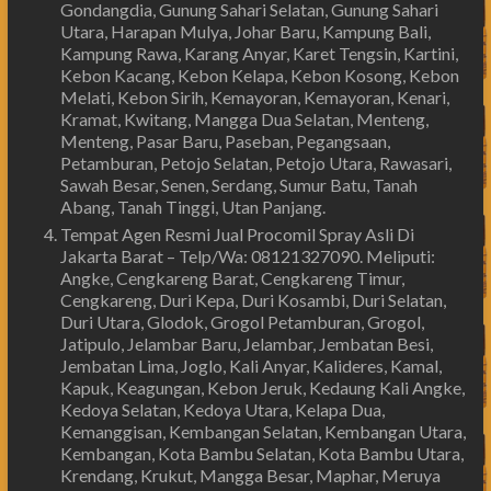
Gondangdia, Gunung Sahari Selatan, Gunung Sahari
Utara, Harapan Mulya, Johar Baru, Kampung Bali,
Kampung Rawa, Karang Anyar, Karet Tengsin, Kartini,
Kebon Kacang, Kebon Kelapa, Kebon Kosong, Kebon
Melati, Kebon Sirih, Kemayoran, Kemayoran, Kenari,
Kramat, Kwitang, Mangga Dua Selatan, Menteng,
Menteng, Pasar Baru, Paseban, Pegangsaan,
Petamburan, Petojo Selatan, Petojo Utara, Rawasari,
Sawah Besar, Senen, Serdang, Sumur Batu, Tanah
Abang, Tanah Tinggi, Utan Panjang.
Tempat Agen Resmi Jual Procomil Spray Asli Di
Jakarta Barat – Telp/Wa: 08121327090. Meliputi:
Angke, Cengkareng Barat, Cengkareng Timur,
Cengkareng, Duri Kepa, Duri Kosambi, Duri Selatan,
Duri Utara, Glodok, Grogol Petamburan, Grogol,
Jatipulo, Jelambar Baru, Jelambar, Jembatan Besi,
Jembatan Lima, Joglo, Kali Anyar, Kalideres, Kamal,
Kapuk, Keagungan, Kebon Jeruk, Kedaung Kali Angke,
Kedoya Selatan, Kedoya Utara, Kelapa Dua,
Kemanggisan, Kembangan Selatan, Kembangan Utara,
Kembangan, Kota Bambu Selatan, Kota Bambu Utara,
Krendang, Krukut, Mangga Besar, Maphar, Meruya