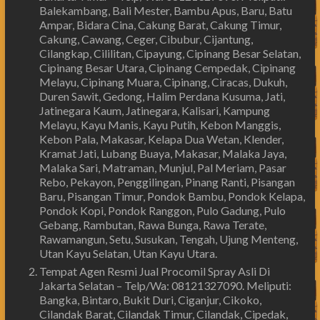
Balekambang, Bali Mester, Bambu Apus, Baru, Batu
Ampar, Bidara Cina, Cakung Barat, Cakung Timur,
Cakung, Cawang, Ceger, Cibubur, Cijantung,
Cilangkap, Cililitan, Cipayung, Cipinang Besar Selatan,
Cipinang Besar Utara, Cipinang Cempedak, Cipinang
Melayu, Cipinang Muara, Cipinang, Ciracas, Dukuh,
Duren Sawit, Gedong, Halim Perdana Kusuma, Jati,
Jatinegara Kaum, Jatinegara, Kalisari, Kampung
Melayu, Kayu Manis, Kayu Putih, Kebon Manggis,
Kebon Pala, Makasar, Kelapa Dua Wetan, Klender,
Kramat Jati, Lubang Buaya, Makasar, Malaka Jaya,
Malaka Sari, Matraman, Munjul, Pal Meriam, Pasar
Rebo, Pekayon, Penggilingan, Pinang Ranti, Pisangan
Baru, Pisangan Timur, Pondok Bambu, Pondok Kelapa,
Pondok Kopi, Pondok Ranggon, Pulo Gadung, Pulo
Gebang, Rambutan, Rawa Bunga, Rawa Terate,
Rawamangun, Setu, Susukan, Tengah, Ujung Menteng,
Utan Kayu Selatan, Utan Kayu Utara.
Tempat Agen Resmi Jual Procomil Spray Asli Di
Jakarta Selatan – Telp/Wa: 08121327090. Meliputi:
Bangka, Bintaro, Bukit Duri, Ciganjur, Cikoko,
Cilandak Barat, Cilandak Timur, Cilandak, Cipedak,