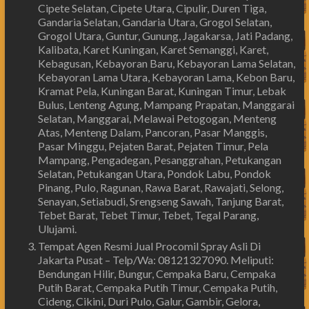
Cipete Selatan, Cipete Utara, Cipulir, Duren Tiga,
Gandaria Selatan, Gandaria Utara, Grogol Selatan,
Grogol Utara, Guntur, Gunung, Jagakarsa, Jati Padang,
Kalibata, Karet Kuningan, Karet Semanggi, Karet,
Kebagusan, Kebayoran Baru, Kebayoran Lama Selatan,
Kebayoran Lama Utara, Kebayoran Lama, Kebon Baru,
Kramat Pela, Kuningan Barat, Kuningan Timur, Lebak
Bulus, Lenteng Agung, Mampang Prapatan, Manggarai
Selatan, Manggarai, Melawai Petogogan, Menteng
Atas, Menteng Dalam, Pancoran, Pasar Manggis,
Pasar Minggu, Pejaten Barat, Pejaten Timur, Pela
Mampang, Pengadegan, Pesanggrahan, Petukangan
Selatan, Petukangan Utara, Pondok Labu, Pondok
Pinang, Pulo, Ragunan, Rawa Barat, Rawajati, Selong,
Senayan, Setiabudi, Srengseng Sawah, Tanjung Barat,
Tebet Barat, Tebet Timur, Tebet, Tegal Parang,
Ulujami.
Tempat Agen Resmi Jual Procomil Spray Asli Di
Jakarta Pusat – Telp/Wa: 08121327090. Meliputi:
Bendungan Hilir, Bungur, Cempaka Baru, Cempaka
Putih Barat, Cempaka Putih Timur, Cempaka Putih,
Cideng, Cikini, Duri Pulo, Galur, Gambir, Gelora,