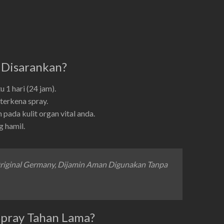
 Disarankan?
 1 hari (24 jam).
terkena spray.
pada kulit organ vital anda.
g hamil.
Original Germany, Dijamin Aman Digunakan Tanpa
pray Tahan Lama?