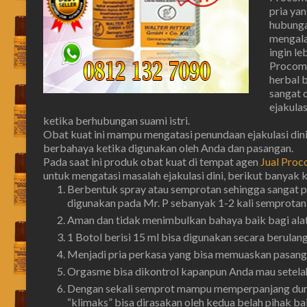
pria ya
hubunga
mengala
ingin l
Procomi
herbal 
sangat 
ejakulas
ketika berhubungan suami istri.
Obat kuat ini mampu mengatasi penundaan ejakulasi dini 
berbahaya ketika digunakan oleh Anda dan pasangan.
Pada saat ini produk obat kuat di tempat agen
Jual Proco
untuk mengatasi masalah ejakulasi dini, berikut banyak 
Berbentuk spray atau semprotan sehingga sangat p
digunakan pada Mr. P sebanyak 1-2 kali semprotan (
Aman dan tidak menimbulkan bahaya baik bagi alat
1 Botol berisi 15 ml bisa digunakan secara berulan
Menjadi pria perkasa yang bisa memuaskan pasanga
Orgasme bisa dikontrol kapanpun Anda mau setelah
Dengan sekali semprot mampu memperpanjang duras
“klimaks” bisa dirasakan oleh kedua belah pihak bai