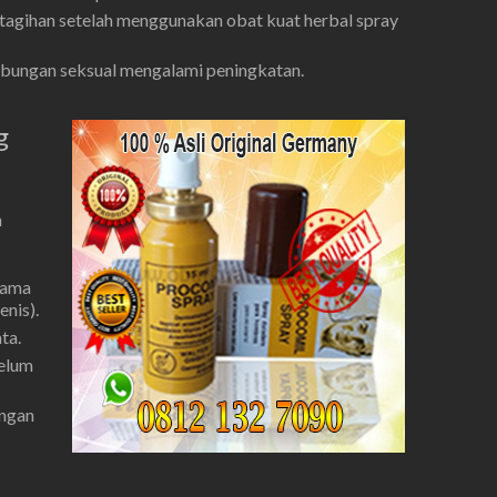
tagihan setelah menggunakan obat kuat herbal spray
ubungan seksual mengalami peningkatan.
g
n
tama
enis).
ta.
belum
ungan