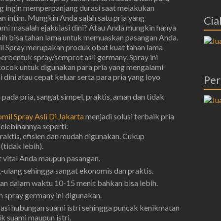
ng ingin memperpanjang durasi saat melakukan
n intim. Mungkin Anda salah satu pria yang
Cial
mi masalah ejakulasi dini? Atau Anda mungkin hanya
ebih bisa tahan lama untuk memuaskan pasangan Anda.
l Spray merupakan produk obat kuat tahan lama
berbentuk spray/semprot asli germany. Spray ini
cocok untuk digunakan para pria yang mengalami
i dini atau cepat keluar serta para pria yang loyo
Per
pada pria, sangat simpel, praktis, aman dan tidak
mil Spray Asli Di Jakarta
menjadi solusi terbaik pria
kelebihannya seperti:
raktis, efisien dan mudah digunakan. Cukup
tidak lebih).
 vital Anda maupun pasangan.
g-ulang sehingga sangat ekonomis dan praktis.
n dalam waktu 10-15 menit bahkan bisa lebih.
 spray germany ini digunakan.
i hubungan suami istri sehingga puncak kenikmatan
k suami maupun istri.