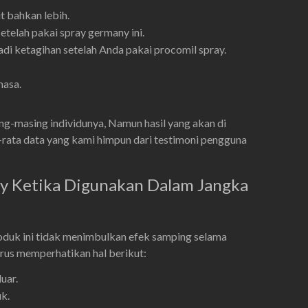
t bahkan lebih.
elah pakai spray germany ini.
di ketagihan setelah Anda pakai procomil spray.
masa.
ng-masing individunya, Namun hasil yang akan di
ta-rata data yang kami himpun dari testimoni pengguna
y Ketika Digunakan Dalam Jangka
duk ini tidak menimbulkan efek samping selama
rus memperhatikan hal berikut:
uar.
k.