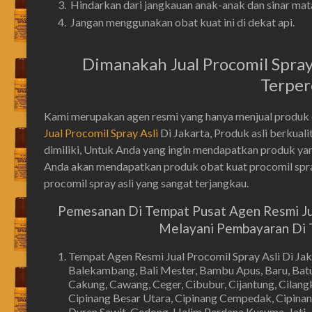
Hindarkan dari jangkauan anak-anak dan sinar mata
Jangan menggunakan obat kuat ini di dekat api.
Dimanakah Jual Procomil Spray 
Terper
Kami merupakan agen resmi yang hanya menjual produk ob
Jual Procomil Spray Asli
Di Jakarta, Produk asli berkua
dimiliki, Untuk Anda yang ingin mendapatkan produk yan
Anda akan mendapatkan produk obat kuat procomil spray
procomil spray asli yang sangat terjangkau.
Pemesanan Di Tempat Pusat Agen Resmi Jual
Melayani Pembayaran Di T
Tempat Agen Resmi Jual Procomil Spray Asli Di Ja
Balekambang, Bali Mester, Bambu Apus, Baru, Batu
Cakung, Cawang, Ceger, Cibubur, Cijantung, Cilangka
Cipinang Besar Utara, Cipinang Cempedak, Cipinan
Duren Sawit, Gedong, Halim Perdana Kusuma, Jati, 