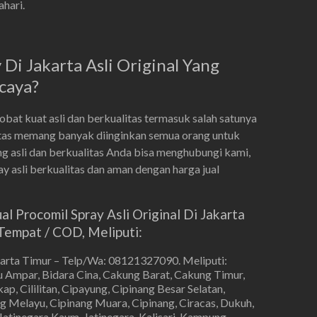
hari.
Di Jakarta Asli Original Yang
caya?
at kuat asli dan berkualitas termasuk salah satunya
litas memang banyak diinginkan semua orang untuk
g asli dan berkualitas Anda bisa menghubungi kami,
 asli berkualitas dan aman dengan harga jual
 Procomil Spray Asli Original Di Jakarta
empat / COD, Meliputi:
karta Timur – Telp/Wa: 08121327090. Meliputi:
 Ampar, Bidara Cina, Cakung Barat, Cakung Timur,
p, Cililitan, Cipayung, Cipinang Besar Selatan,
g Melayu, Cipinang Muara, Cipinang, Ciracas, Dukuh,
Jatinegara Kaum, Jatinegara, Kalisari, Kampung