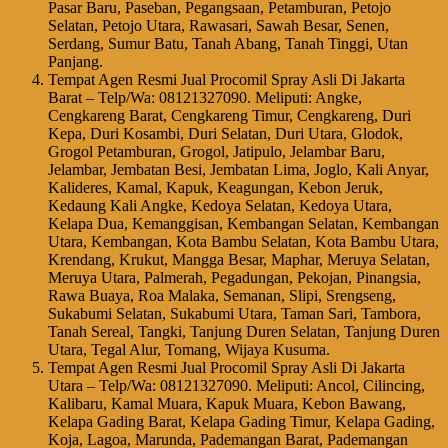
Pasar Baru, Paseban, Pegangsaan, Petamburan, Petojo
Selatan, Petojo Utara, Rawasari, Sawah Besar, Senen,
Serdang, Sumur Batu, Tanah Abang, Tanah Tinggi, Utan
Panjang.
Tempat Agen Resmi Jual Procomil Spray Asli Di Jakarta
Barat – Telp/Wa: 08121327090. Meliputi: Angke,
Cengkareng Barat, Cengkareng Timur, Cengkareng, Duri
Kepa, Duri Kosambi, Duri Selatan, Duri Utara, Glodok,
Grogol Petamburan, Grogol, Jatipulo, Jelambar Baru,
Jelambar, Jembatan Besi, Jembatan Lima, Joglo, Kali Anyar,
Kalideres, Kamal, Kapuk, Keagungan, Kebon Jeruk,
Kedaung Kali Angke, Kedoya Selatan, Kedoya Utara,
Kelapa Dua, Kemanggisan, Kembangan Selatan, Kembangan
Utara, Kembangan, Kota Bambu Selatan, Kota Bambu Utara,
Krendang, Krukut, Mangga Besar, Maphar, Meruya Selatan,
Meruya Utara, Palmerah, Pegadungan, Pekojan, Pinangsia,
Rawa Buaya, Roa Malaka, Semanan, Slipi, Srengseng,
Sukabumi Selatan, Sukabumi Utara, Taman Sari, Tambora,
Tanah Sereal, Tangki, Tanjung Duren Selatan, Tanjung Duren
Utara, Tegal Alur, Tomang, Wijaya Kusuma.
Tempat Agen Resmi Jual Procomil Spray Asli Di Jakarta
Utara – Telp/Wa: 08121327090. Meliputi: Ancol, Cilincing,
Kalibaru, Kamal Muara, Kapuk Muara, Kebon Bawang,
Kelapa Gading Barat, Kelapa Gading Timur, Kelapa Gading,
Koja, Lagoa, Marunda, Pademangan Barat, Pademangan