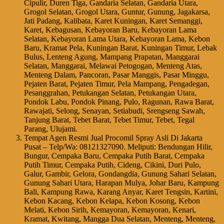
Cipulir, Duren Tiga, Gandaria Selatan, Gandaria Utara,
Grogol Selatan, Grogol Utara, Guntur, Gunung, Jagakarsa,
Jati Padang, Kalibata, Karet Kuningan, Karet Semanggi,
Karet, Kebagusan, Kebayoran Baru, Kebayoran Lama
Selatan, Kebayoran Lama Utara, Kebayoran Lama, Kebon
Baru, Kramat Pela, Kuningan Barat, Kuningan Timur, Lebak
Bulus, Lenteng Agung, Mampang Prapatan, Manggarai
Selatan, Manggarai, Melawai Petogogan, Menteng Atas,
Menteng Dalam, Pancoran, Pasar Manggis, Pasar Minggu,
Pejaten Barat, Pejaten Timur, Pela Mampang, Pengadegan,
Pesanggrahan, Petukangan Selatan, Petukangan Utara,
Pondok Labu, Pondok Pinang, Pulo, Ragunan, Rawa Barat,
Rawajati, Selong, Senayan, Setiabudi, Srengseng Sawah,
Tanjung Barat, Tebet Barat, Tebet Timur, Tebet, Tegal
Parang, Ulujami.
Tempat Agen Resmi Jual Procomil Spray Asli Di Jakarta
Pusat – Telp/Wa: 08121327090. Meliputi: Bendungan Hilir,
Bungur, Cempaka Baru, Cempaka Putih Barat, Cempaka
Putih Timur, Cempaka Putih, Cideng, Cikini, Duri Pulo,
Galur, Gambir, Gelora, Gondangdia, Gunung Sahari Selatan,
Gunung Sahari Utara, Harapan Mulya, Johar Baru, Kampung
Bali, Kampung Rawa, Karang Anyar, Karet Tengsin, Kartini,
Kebon Kacang, Kebon Kelapa, Kebon Kosong, Kebon
Melati, Kebon Sirih, Kemayoran, Kemayoran, Kenari,
Kramat, Kwitang, Mangga Dua Selatan, Menteng, Menteng,