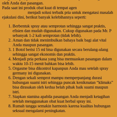
oleh Anda dan pasangan.
Pada saat ini produk obat kuat di tempat agen
Jual Procomil Spray
Asli Di Jakarta
menjadi solusi terbaik pria untuk mengatasi masalah
ejakulasi dini, berikut banyak kelebihannya seperti:
Berbentuk spray atau semprotan sehingga sangat praktis,
efisien dan mudah digunakan. Cukup digunakan pada Mr. P
sebanyak 1-2 kali semprotan (tidak lebih).
Aman dan tidak menimbulkan bahaya baik bagi alat vital
Anda maupun pasangan.
1 Botol berisi 15 ml bisa digunakan secara berulang-ulang
sehingga sangat ekonomis dan praktis.
Menjadi pria perkasa yang bisa memuaskan pasangan dalam
waktu 10-15 menit bahkan bisa lebih.
Orgasme bisa dikontrol kapanpun Anda mau setelah spray
germany ini digunakan.
Dengan sekali semprot mampu memperpanjang durasi
hubungan suami istri sehingga puncak kenikmatan “klimaks”
bisa dirasakan oleh kedua belah pihak baik suami maupun
istri.
Siapkan stamina apabila pasangan Anda menjadi ketagihan
setelah menggunakan obat kuat herbal spray ini.
Rumah tangga semakin harmonis karena kualitas hubungan
seksual mengalami peningkatan.