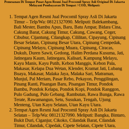
Pemesanan Di Tempat Pusat Agen Resmi Jual Procomil Spray Asli Original Di Jakarta
Melayani Pembayaran Di Tempat / COD, Meliputi:
Tempat Agen Resmi Jual Procomil Spray Asli Di Jakarta
Timur – Telp/Wa: 08121327090. Meliputi: Balekambang,
Bali Mester, Bambu Apus, Baru, Batu Ampar, Bidara Cina,
Cakung Barat, Cakung Timur, Cakung, Cawang, Ceger,
Cibubur, Cijantung, Cilangkap, Cililitan, Cipayung, Cipinang
Besar Selatan, Cipinang Besar Utara, Cipinang Cempedak,
Cipinang Melayu, Cipinang Muara, Cipinang, Ciracas,
Dukuh, Duren Sawit, Gedong, Halim Perdana Kusuma, Jati,
Jatinegara Kaum, Jatinegara, Kalisari, Kampung Melayu,
Kayu Manis, Kayu Putih, Kebon Manggis, Kebon Pala,
Makasar, Kelapa Dua Wetan, Klender, Kramat Jati, Lubang
Buaya, Makasar, Malaka Jaya, Malaka Sari, Matraman,
Munjul, Pal Meriam, Pasar Rebo, Pekayon, Penggilingan,
Pinang Ranti, Pisangan Baru, Pisangan Timur, Pondok
Bambu, Pondok Kelapa, Pondok Kopi, Pondok Ranggon,
Pulo Gadung, Pulo Gebang, Rambutan, Rawa Bunga, Rawa
Terate, Rawamangun, Setu, Susukan, Tengah, Ujung
Menteng, Utan Kayu Selatan, Utan Kayu Utara.
Tempat Agen Resmi Jual Procomil Spray Asli Di Jakarta
Selatan – Telp/Wa: 08121327090. Meliputi: Bangka, Bintaro,
Bukit Duri, Ciganjur, Cikoko, Cilandak Barat, Cilandak
Timur, Cilandak, Cipedak, Cipete Selatan, Cipete Utara,