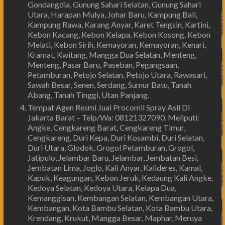
Gondangdia, Gunung Sahari Selatan, Gunung Sahari
Utara, Harapan Mulya, Johar Baru, Kampung Bali,
Kampung Rawa, Karang Anyar, Karet Tengsin, Kartini,
Kebon Kacang, Kebon Kelapa, Kebon Kosong, Kebon
Melati, Kebon Sirih, Kemayoran, Kemayoran, Kenari,
Kramat, Kwitang, Mangga Dua Selatan, Menteng,
Menteng, Pasar Baru, Paseban, Pegangsaan,
Petamburan, Petojo Selatan, Petojo Utara, Rawasari,
Sawah Besar, Senen, Serdang, Sumur Batu, Tanah
Abang, Tanah Tinggi, Utan Panjang.
Tempat Agen Resmi Jual Procomil Spray Asli Di
Jakarta Barat – Telp/Wa: 08121327090. Meliputi:
Angke, Cengkareng Barat, Cengkareng Timur,
Cengkareng, Duri Kepa, Duri Kosambi, Duri Selatan,
Duri Utara, Glodok, Grogol Petamburan, Grogol,
Jatipulo, Jelambar Baru, Jelambar, Jembatan Besi,
Jembatan Lima, Joglo, Kali Anyar, Kalideres, Kamal,
Kapuk, Keagungan, Kebon Jeruk, Kedaung Kali Angke,
Kedoya Selatan, Kedoya Utara, Kelapa Dua,
Kemanggisan, Kembangan Selatan, Kembangan Utara,
Kembangan, Kota Bambu Selatan, Kota Bambu Utara,
Krendang, Krukut, Mangga Besar, Maphar, Meruya