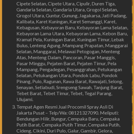
Cipete Selatan, Cipete Utara, Cipulir, Duren Tiga,
Gandaria Selatan, Gandaria Utara, Grogol Selatan,
Grogol Utara, Guntur, Gunung, Jagakarsa, Jati Padang,
Kalibata, Karet Kuningan, Karet Semanggi, Karet,
Kebagusan, Kebayoran Baru, Kebayoran Lama Selatan,
Kebayoran Lama Utara, Kebayoran Lama, Kebon Baru,
Kramat Pela, Kuningan Barat, Kuningan Timur, Lebak
Bulus, Lenteng Agung, Mampang Prapatan, Manggarai
Selatan, Manggarai, Melawai Petogogan, Menteng
Atas, Menteng Dalam, Pancoran, Pasar Manggis,
Pasar Minggu, Pejaten Barat, Pejaten Timur, Pela
Mampang, Pengadegan, Pesanggrahan, Petukangan
Selatan, Petukangan Utara, Pondok Labu, Pondok
Pinang, Pulo, Ragunan, Rawa Barat, Rawajati, Selong,
Senayan, Setiabudi, Srengseng Sawah, Tanjung Barat,
Tebet Barat, Tebet Timur, Tebet, Tegal Parang,
Ulujami.
Tempat Agen Resmi Jual Procomil Spray Asli Di
Jakarta Pusat – Telp/Wa: 08121327090. Meliputi:
Bendungan Hilir, Bungur, Cempaka Baru, Cempaka
Putih Barat, Cempaka Putih Timur, Cempaka Putih,
Cideng, Cikini, Duri Pulo, Galur, Gambir, Gelora,