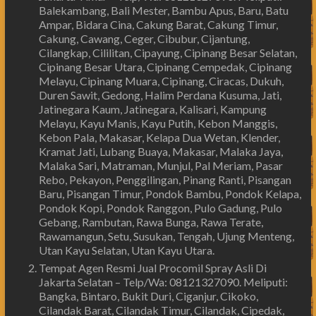
Balekambang, Bali Mester, Bambu Apus, Baru, Batu
Ampar, Bidara Cina, Cakung Barat, Cakung Timur,
Cakung, Cawang, Ceger, Cibubur, Cijantung,
Cilangkap, Cililitan, Cipayung, Cipinang Besar Selatan,
Cipinang Besar Utara, Cipinang Cempedak, Cipinang
Melayu, Cipinang Muara, Cipinang, Ciracas, Dukuh,
Duren Sawit, Gedong, Halim Perdana Kusuma, Jati,
Jatinegara Kaum, Jatinegara, Kalisari, Kampung
Melayu, Kayu Manis, Kayu Putih, Kebon Manggis,
Kebon Pala, Makasar, Kelapa Dua Wetan, Klender,
Kramat Jati, Lubang Buaya, Makasar, Malaka Jaya,
Malaka Sari, Matraman, Munjul, Pal Meriam, Pasar
Rebo, Pekayon, Penggilingan, Pinang Ranti, Pisangan
Baru, Pisangan Timur, Pondok Bambu, Pondok Kelapa,
Pondok Kopi, Pondok Ranggon, Pulo Gadung, Pulo
Gebang, Rambutan, Rawa Bunga, Rawa Terate,
Rawamangun, Setu, Susukan, Tengah, Ujung Menteng,
Utan Kayu Selatan, Utan Kayu Utara.
Tempat Agen Resmi Jual Procomil Spray Asli Di
Jakarta Selatan – Telp/Wa: 08121327090. Meliputi:
Bangka, Bintaro, Bukit Duri, Ciganjur, Cikoko,
Cilandak Barat, Cilandak Timur, Cilandak, Cipedak,