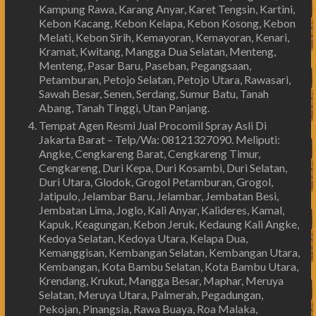
Kampung Rawa, Karang Anyar, Karet Tengsin, Kartini,
Kebon Kacang, Kebon Kelapa, Kebon Kosong, Kebon
Melati, Kebon Sirih, Kemayoran, Kemayoran, Kenari,
Kramat, Kwitang, Mangga Dua Selatan, Menteng,
Menteng, Pasar Baru, Paseban, Pegangsaan,
Petamburan, Petojo Selatan, Petojo Utara, Rawasari,
Sawah Besar, Senen, Serdang, Sumur Batu, Tanah
Abang, Tanah Tinggi, Utan Panjang.
Tempat Agen Resmi Jual Procomil Spray Asli Di
Jakarta Barat – Telp/Wa: 08121327090. Meliputi:
Angke, Cengkareng Barat, Cengkareng Timur,
Cengkareng, Duri Kepa, Duri Kosambi, Duri Selatan,
Duri Utara, Glodok, Grogol Petamburan, Grogol,
Jatipulo, Jelambar Baru, Jelambar, Jembatan Besi,
Jembatan Lima, Joglo, Kali Anyar, Kalideres, Kamal,
Kapuk, Keagungan, Kebon Jeruk, Kedaung Kali Angke,
Kedoya Selatan, Kedoya Utara, Kelapa Dua,
Kemanggisan, Kembangan Selatan, Kembangan Utara,
Kembangan, Kota Bambu Selatan, Kota Bambu Utara,
Krendang, Krukut, Mangga Besar, Maphar, Meruya
Selatan, Meruya Utara, Palmerah, Pegadungan,
Pekojan, Pinangsia, Rawa Buaya, Roa Malaka,