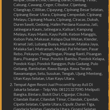
Cakung, Cawang, Ceger, Cibubur, Cijantung,
Cilangkap, Cililitan, Cipayung, Cipinang Besar Selatan,
Cipinang Besar Utara, Cipinang Cempedak, Cipinang
Melayu, Cipinang Muara, Cipinang, Ciracas, Dukuh,
Duren Sawit, Gedong, Halim Perdana Kusuma, Jati,
Jatinegara Kaum, Jatinegara, Kalisari, Kampung
Melayu, Kayu Manis, Kayu Putih, Kebon Manggis,
Kebon Pala, Makasar, Kelapa Dua Wetan, Klender,
Kramat Jati, Lubang Buaya, Makasar, Malaka Jaya,
Malaka Sari, Matraman, Munjul, Pal Meriam, Pasar
Rebo, Pekayon, Penggilingan, Pinang Ranti, Pisangan
Baru, Pisangan Timur, Pondok Bambu, Pondok Kelapa,
Pondok Kopi, Pondok Ranggon, Pulo Gadung, Pulo
Gebang, Rambutan, Rawa Bunga, Rawa Terate,
Rawamangun, Setu, Susukan, Tengah, Ujung Menteng,
Utan Kayu Selatan, Utan Kayu Utara.
Tempat Agen Resmi Jual Procomil Spray Asli Di
Jakarta Selatan – Telp/Wa: 08121327090. Meliputi:
Bangka, Bintaro, Bukit Duri, Ciganjur, Cikoko,
Cilandak Barat, Cilandak Timur, Cilandak, Cipedak,
Cipete Selatan, Cipete Utara, Cipulir, Duren Tiga,
Gandaria Selatan, Gandaria Utara, Grogol Selatan,