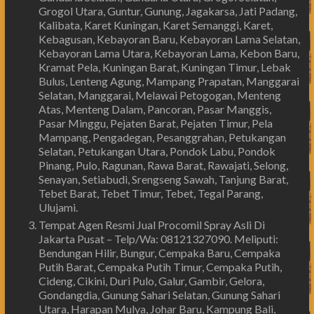
Grogol Utara, Guntur, Gunung, Jagakarsa, Jati Padang,
Kalibata, Karet Kuningan, Karet Semanggi, Karet,
Kebagusan, Kebayoran Baru, Kebayoran Lama Selatan,
Kebayoran Lama Utara, Kebayoran Lama, Kebon Baru,
Kramat Pela, Kuningan Barat, Kuningan Timur, Lebak
Bulus, Lenteng Agung, Mampang Prapatan, Manggarai
Selatan, Manggarai, Melawai Petogogan, Menteng
Atas, Menteng Dalam, Pancoran, Pasar Manggis,
Pasar Minggu, Pejaten Barat, Pejaten Timur, Pela
Mampang, Pengadegan, Pesanggrahan, Petukangan
Selatan, Petukangan Utara, Pondok Labu, Pondok
Pinang, Pulo, Ragunan, Rawa Barat, Rawajati, Selong,
Senayan, Setiabudi, Srengseng Sawah, Tanjung Barat,
Tebet Barat, Tebet Timur, Tebet, Tegal Parang,
Ulujami.
Tempat Agen Resmi Jual Procomil Spray Asli Di
Jakarta Pusat – Telp/Wa: 08121327090. Meliputi:
Bendungan Hilir, Bungur, Cempaka Baru, Cempaka
Putih Barat, Cempaka Putih Timur, Cempaka Putih,
Cideng, Cikini, Duri Pulo, Galur, Gambir, Gelora,
Gondangdia, Gunung Sahari Selatan, Gunung Sahari
Utara, Harapan Mulya, Johar Baru, Kampung Bali,