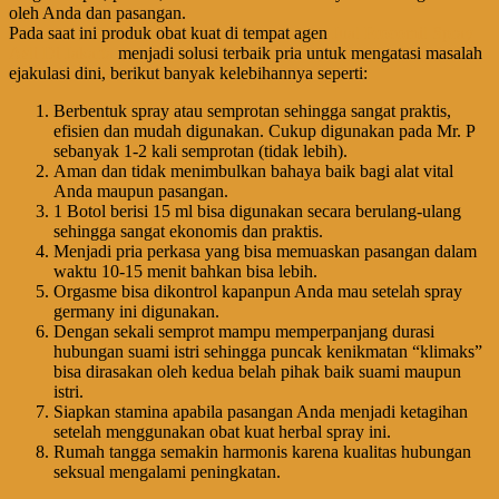
oleh Anda dan pasangan.
Pada saat ini produk obat kuat di tempat agen
Jual Procomil Spray
Asli Di Jakarta
menjadi solusi terbaik pria untuk mengatasi masalah
ejakulasi dini, berikut banyak kelebihannya seperti:
Berbentuk spray atau semprotan sehingga sangat praktis,
efisien dan mudah digunakan. Cukup digunakan pada Mr. P
sebanyak 1-2 kali semprotan (tidak lebih).
Aman dan tidak menimbulkan bahaya baik bagi alat vital
Anda maupun pasangan.
1 Botol berisi 15 ml bisa digunakan secara berulang-ulang
sehingga sangat ekonomis dan praktis.
Menjadi pria perkasa yang bisa memuaskan pasangan dalam
waktu 10-15 menit bahkan bisa lebih.
Orgasme bisa dikontrol kapanpun Anda mau setelah spray
germany ini digunakan.
Dengan sekali semprot mampu memperpanjang durasi
hubungan suami istri sehingga puncak kenikmatan “klimaks”
bisa dirasakan oleh kedua belah pihak baik suami maupun
istri.
Siapkan stamina apabila pasangan Anda menjadi ketagihan
setelah menggunakan obat kuat herbal spray ini.
Rumah tangga semakin harmonis karena kualitas hubungan
seksual mengalami peningkatan.