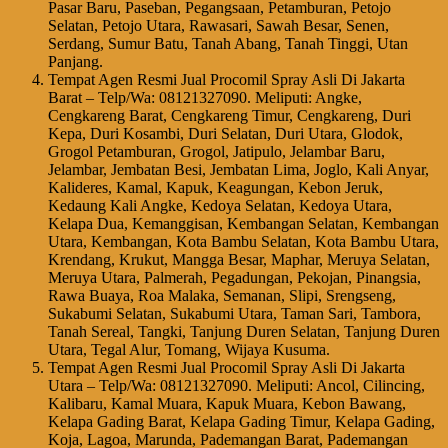
Pasar Baru, Paseban, Pegangsaan, Petamburan, Petojo
Selatan, Petojo Utara, Rawasari, Sawah Besar, Senen,
Serdang, Sumur Batu, Tanah Abang, Tanah Tinggi, Utan
Panjang.
Tempat Agen Resmi Jual Procomil Spray Asli Di Jakarta
Barat – Telp/Wa: 08121327090. Meliputi: Angke,
Cengkareng Barat, Cengkareng Timur, Cengkareng, Duri
Kepa, Duri Kosambi, Duri Selatan, Duri Utara, Glodok,
Grogol Petamburan, Grogol, Jatipulo, Jelambar Baru,
Jelambar, Jembatan Besi, Jembatan Lima, Joglo, Kali Anyar,
Kalideres, Kamal, Kapuk, Keagungan, Kebon Jeruk,
Kedaung Kali Angke, Kedoya Selatan, Kedoya Utara,
Kelapa Dua, Kemanggisan, Kembangan Selatan, Kembangan
Utara, Kembangan, Kota Bambu Selatan, Kota Bambu Utara,
Krendang, Krukut, Mangga Besar, Maphar, Meruya Selatan,
Meruya Utara, Palmerah, Pegadungan, Pekojan, Pinangsia,
Rawa Buaya, Roa Malaka, Semanan, Slipi, Srengseng,
Sukabumi Selatan, Sukabumi Utara, Taman Sari, Tambora,
Tanah Sereal, Tangki, Tanjung Duren Selatan, Tanjung Duren
Utara, Tegal Alur, Tomang, Wijaya Kusuma.
Tempat Agen Resmi Jual Procomil Spray Asli Di Jakarta
Utara – Telp/Wa: 08121327090. Meliputi: Ancol, Cilincing,
Kalibaru, Kamal Muara, Kapuk Muara, Kebon Bawang,
Kelapa Gading Barat, Kelapa Gading Timur, Kelapa Gading,
Koja, Lagoa, Marunda, Pademangan Barat, Pademangan