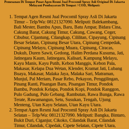
Pemesanan Di Tempat Pusat Agen Resmi Jual Procomil Spray Asli Original Di Jakarta
Melayani Pembayaran Di Tempat / COD, Meliputi:
Tempat Agen Resmi Jual Procomil Spray Asli Di Jakarta
Timur – Telp/Wa: 08121327090. Meliputi: Balekambang,
Bali Mester, Bambu Apus, Baru, Batu Ampar, Bidara Cina,
Cakung Barat, Cakung Timur, Cakung, Cawang, Ceger,
Cibubur, Cijantung, Cilangkap, Cililitan, Cipayung, Cipinang
Besar Selatan, Cipinang Besar Utara, Cipinang Cempedak,
Cipinang Melayu, Cipinang Muara, Cipinang, Ciracas,
Dukuh, Duren Sawit, Gedong, Halim Perdana Kusuma, Jati,
Jatinegara Kaum, Jatinegara, Kalisari, Kampung Melayu,
Kayu Manis, Kayu Putih, Kebon Manggis, Kebon Pala,
Makasar, Kelapa Dua Wetan, Klender, Kramat Jati, Lubang
Buaya, Makasar, Malaka Jaya, Malaka Sari, Matraman,
Munjul, Pal Meriam, Pasar Rebo, Pekayon, Penggilingan,
Pinang Ranti, Pisangan Baru, Pisangan Timur, Pondok
Bambu, Pondok Kelapa, Pondok Kopi, Pondok Ranggon,
Pulo Gadung, Pulo Gebang, Rambutan, Rawa Bunga, Rawa
Terate, Rawamangun, Setu, Susukan, Tengah, Ujung
Menteng, Utan Kayu Selatan, Utan Kayu Utara.
Tempat Agen Resmi Jual Procomil Spray Asli Di Jakarta
Selatan – Telp/Wa: 08121327090. Meliputi: Bangka, Bintaro,
Bukit Duri, Ciganjur, Cikoko, Cilandak Barat, Cilandak
Timur, Cilandak, Cipedak, Cipete Selatan, Cipete Utara,