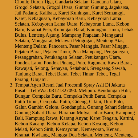
Cipulir, Duren Tiga, Gandaria Selatan, Gandaria Utara,
Grogol Selatan, Grogol Utara, Guntur, Gunung, Jagakarsa,
Jati Padang, Kalibata, Karet Kuningan, Karet Semanggi,
Karet, Kebagusan, Kebayoran Baru, Kebayoran Lama
Selatan, Kebayoran Lama Utara, Kebayoran Lama, Kebon
Baru, Kramat Pela, Kuningan Barat, Kuningan Timur, Lebak
Bulus, Lenteng Agung, Mampang Prapatan, Manggarai
Selatan, Manggarai, Melawai Petogogan, Menteng Atas,
Menteng Dalam, Pancoran, Pasar Manggis, Pasar Minggu,
Pejaten Barat, Pejaten Timur, Pela Mampang, Pengadegan,
Pesanggrahan, Petukangan Selatan, Petukangan Utara,
Pondok Labu, Pondok Pinang, Pulo, Ragunan, Rawa Barat,
Rawajati, Selong, Senayan, Setiabudi, Srengseng Sawah,
Tanjung Barat, Tebet Barat, Tebet Timur, Tebet, Tegal
Parang, Ulujami.
Tempat Agen Resmi Jual Procomil Spray Asli Di Jakarta
Pusat – Telp/Wa: 08121327090. Meliputi: Bendungan Hilir,
Bungur, Cempaka Baru, Cempaka Putih Barat, Cempaka
Putih Timur, Cempaka Putih, Cideng, Cikini, Duri Pulo,
Galur, Gambir, Gelora, Gondangdia, Gunung Sahari Selatan,
Gunung Sahari Utara, Harapan Mulya, Johar Baru, Kampung
Bali, Kampung Rawa, Karang Anyar, Karet Tengsin, Kartini,
Kebon Kacang, Kebon Kelapa, Kebon Kosong, Kebon
Melati, Kebon Sirih, Kemayoran, Kemayoran, Kenari,
Kramat, Kwitang, Mangga Dua Selatan, Menteng, Menteng,