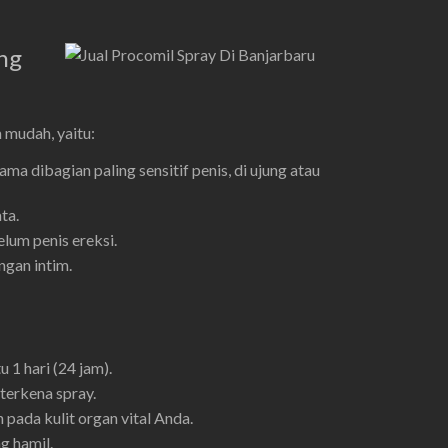
ng
 mudah, yaitu:
ma dibagian paling sensitif penis, di ujung atau
ta.
elum penis ereksi.
gan intim.
 1 hari (24 jam).
terkena spray.
 pada kulit organ vital Anda.
g hamil.