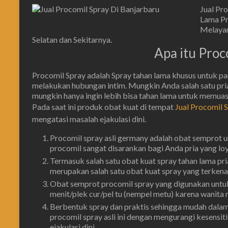
Jual Pr
Lama Pr
Melayan
Selatan dan Sekitarnya.
Apa itu Proc
Procomil Spray adalah Spray tahan lama khusus untuk pa
melakukan hubungan intim. Mungkin Anda salah satu pri
mungkin hanya ingin lebih bisa tahan lama untuk memua
Pada saat ini produk obat kuat di tempat
Jual Procomil 
mengatasi masalah ejakulasi dini.
Procomil spray asli germany adalah obat semprot un
procomil sangat disarankan bagi Anda pria yang lo
Termasuk salah satu obat kuat spray tahan lama pria 
merupakan salah satu obat kuat spray yang terkenal
Obat semprot procomil spray yang digunakan untuk 
menit/plek cur/pel tu (nempel metu) karena wanita 
Berbentuk spray dan praktis sehingga mudah dalam
procomil spray asli ini dengan mengurangi kesensit
ejakulasi dini.