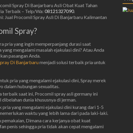
ocomil Spray Di Banjarbaru Asli Obat Kuat Tahan
ia Terbaik – Telp/Wa:
08121327090
.
i: Jual Procomil Spray Asli Di Banjarbaru Kalimantan
omil Spray?
ra pria yang ingin memperpanjang durasi saat
a yang mengalami masalah ejakulasi dini? Atau Anda
skan pasangan Anda.
Spray Di Banjarbaru
menjadi solusi terbaik pria untuk
tuk pria yang mengalami ejakulasi dini, Spray merek
yo dalam hubungan sexualitas.
terbaik saat ini, Procomil spray asli germany ini
 dibelahan dunia khususnya di jerman.
pria yang mengalami ejakulasi dini kurang dari 1-5
memerlukan waktu yang lebih lama dari pada laki-laki.
 pemakaian, Dimana cara kerjanya obat kuat
ifan penis sehingga pria tidak akan cepat mengalami